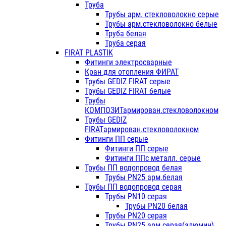
Труба
Трубы арм. стекловолокно серые
Трубы арм.стекловолокно белые
Труба белая
Труба серая
FIRAT PLASTIK
Фитинги электросварные
Кран для отопления ФИРАТ
Трубы GEDIZ FIRAT серые
Трубы GEDIZ FIRAT белые
Трубы
КОМПОЗИТармирован.стекловолокном
Трубы GEDIZ
FIRATармирован.стекловолокном
Фитинги ПП серые
Фитинги ПП серые
Фитинги ППс металл. серые
Трубы ПП водопровод белая
Трубы PN25 арм.белая
Трубы ПП водопровод серая
Трубы PN10 серая
Трубы PN20 белая
Трубы PN20 серая
Трубы PN25 арм.серая(алюмин)