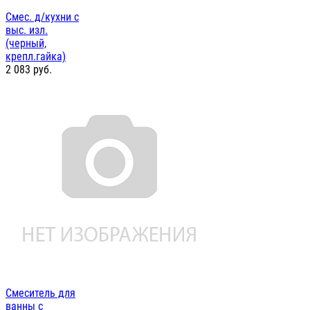
Смес. д/кухни с
выс. изл.
(черный,
крепл.гайка)
2 083
руб.
Смеситель для
ванны с