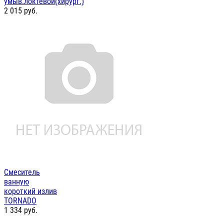
умыв.локтевой(хирург.)
2 015
руб.
Смеситель
ванную
короткий излив
TORNADO
1 334
руб.