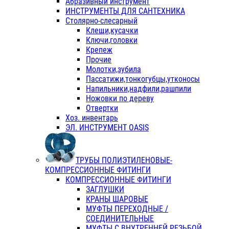
Абразивный инструмент
ИНСТРУМЕНТЫ ДЛЯ САНТЕХНИКА
Столярно-слесарный
Клещи,кусачки
Ключи,головки
Крепеж
Прочие
Молотки,зубила
Пассатижи,тонкогубцы,утконосы
Напильники,надфили,рашпили
Ножовки по дереву
Отвертки
Хоз. инвентарь
ЭЛ. ИНСТРУМЕНТ OASIS
ТРУБЫ ПОЛИЭТИЛЕНОВЫЕ-
КОМПРЕССИОННЫЕ ФИТИНГИ
КОМПРЕССИОННЫЕ ФИТИНГИ
ЗАГЛУШКИ
КРАНЫ ШАРОВЫЕ
МУФТЫ ПЕРЕХОДНЫЕ /
СОЕДИНИТЕЛЬНЫЕ
МУФТЫ С ВНУТРЕННЕЙ РЕЗЬБОЙ