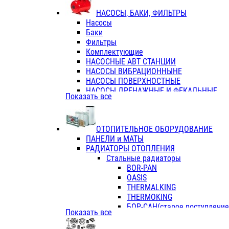
ФЛАНЦЫ / ВТУЛКИ
НАСОСЫ, БАКИ, ФИЛЬТРЫ
ТРОЙНИКИ ПЕРЕХОДНЫЕ / СОЕД
Насосы
ТРОЙНИКИ С ВНУТРЕННЕЙ РЕЗЬБ
Баки
ТРОЙНИКИ С НАРУЖНОЙ РЕЗЬБОЙ
Фильтры
КОЛЬЦА РЕЗИНОВЫЕ
Комплектующие
ТРУБЫ НАПОРНЫЕ
НАСОСНЫЕ АВТ СТАНЦИИ
ТРУБЫ ГОФРИРОВАННЫЕ ДВУХСЛ.
НАСОСЫ ВИБРАЦИОННЫНЕ
ТРУБЫ ПОЛИЭТИЛЕНОВЫЕ
НАСОСЫ ПОВЕРХНОСТНЫЕ
НАСОСЫ ДРЕНАЖНЫЕ И ФЕКАЛЬНЫЕ
Показать все
НАСОСЫ ПОВЫСИТ и ЦИРКУЛЯЦИОННЫ
НАСОСЫ СКВАЖИННЫЕ
ОТОПИТЕЛЬНОЕ ОБОРУДОВАНИЕ
ПАНЕЛИ и МАТЫ
РАДИАТОРЫ ОТОПЛЕНИЯ
Стальные радиаторы
BOR-PAN
OASIS
THERMALKING
THERMOKING
БОР-САН(старое поступление,
Показать все
БОРСАН
AZARIO