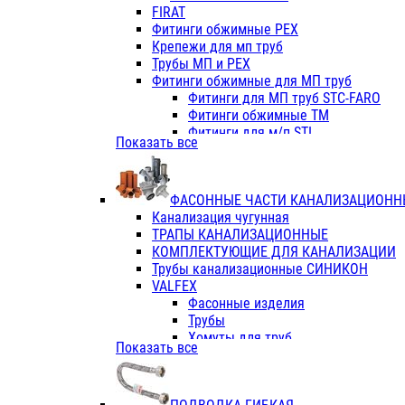
Фитинги ПП белые
FIRAT
Фитинги ПП белые
Фитинги обжимные PEX
Фитинги ППс металл.белые
Крепежи для мп труб
VALFEX
Трубы МП и PEX
Трубы PE-RT
Фитинги обжимные для МП труб
Трубы ПП водопровод белые
Фитинги для МП труб STC-FARO
Трубы ПП водопровод серые
Фитинги обжимные ТМ
Трубы армированные стекловолок
Фитинги для м/п STI
Показать все
Трубы армированные стекловолок
Фитинги для МП труб TITAN
Фитинги ПП серые
Фитинги для МП труб JIF
Краны
VALTEC
Фитинги с металл. серые
ФАСОННЫЕ ЧАСТИ КАНАЛИЗАЦИОНН
TK
Фитинги ПП (серые)
Канализация чугунная
VALFEX
Фитинги ПП белые
ТРАПЫ КАНАЛИЗАЦИОННЫЕ
Краны
КОМПЛЕКТУЮЩИЕ ДЛЯ КАНАЛИЗАЦИИ
Фитинги ПП (белые)
Трубы канализационные СИНИКОН
Фитинги ПП с металлом бел
VALFEX
ПК КОНТУР
Фасонные изделия
Краны полипропиленовые
Трубы
Трубы полипропиленивые
Хомуты для труб
Показать все
Труба PPR PN20
ПВХ (стройполимер)
Труба PPR-AL-PPR PN25(цент
Трубы
Труба PPR-GF-PPR PN25(арми
Фасонные изделия
Фитинги полипропиленовые