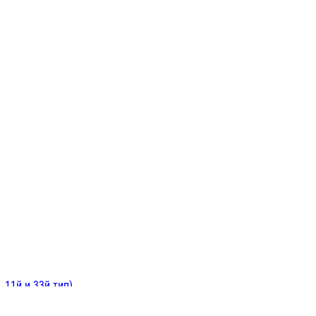
ИНИТЕЛЬНЫЕ
ОЙ
Е
 11й и 33й тип)