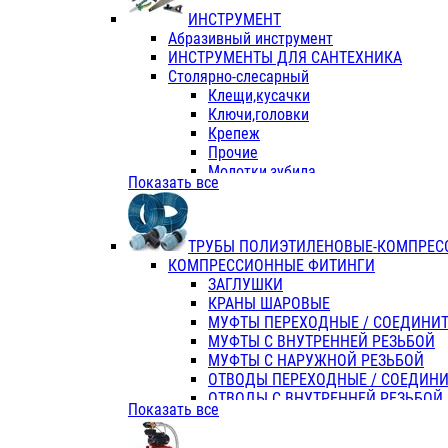
ИНСТРУМЕНТ
Абразивный инструмент
ИНСТРУМЕНТЫ ДЛЯ САНТЕХНИКА
Столярно-слесарный
Клещи,кусачки
Ключи,головки
Крепеж
Прочие
Молотки,зубила
Показать все
Пассатижи,тонкогубцы,утконосы
Напильники,надфили,рашпили
Ножовки по дереву
ТРУБЫ ПОЛИЭТИЛЕНОВЫЕ-КОМПРЕС
Отвертки
КОМПРЕССИОННЫЕ ФИТИНГИ
Хоз. инвентарь
ЗАГЛУШКИ
ЭЛ. ИНСТРУМЕНТ OASIS
КРАНЫ ШАРОВЫЕ
МУФТЫ ПЕРЕХОДНЫЕ / СОЕДИНИ
МУФТЫ С ВНУТРЕННЕЙ РЕЗЬБОЙ
МУФТЫ С НАРУЖНОЙ РЕЗЬБОЙ
ОТВОДЫ ПЕРЕХОДНЫЕ / СОЕДИН
ОТВОДЫ С ВНУТРЕННЕЙ РЕЗЬБОЙ
Показать все
ОТВОДЫ С НАРУЖНОЙ РЕЗЬБОЙ
СЕДЕЛКИ