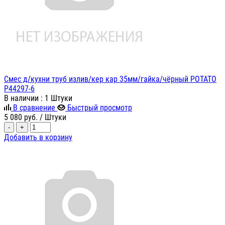
Смес д/кухни труб излив/кер кар 35мм/гайка/чёрный POTATO
P44297-6
В наличии
: 1 Штуки
В сравнение
Быстрый просмотр
5 080
руб.
/ Штуки
-
+
Добавить в корзину