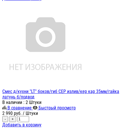
Смес д/кухни "LT" боков/гиб СЕР излив/кер кар 35мм/гайка
латунь б/подвод
В наличии
: 2 Штуки
В сравнение
Быстрый просмотр
2 990
руб.
/ Штуки
-
+
Добавить в корзину