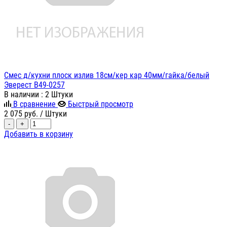
Смес д/кухни плоск излив 18см/кер кар 40мм/гайка/белый
Эверест B49-0257
В наличии
: 2 Штуки
В сравнение
Быстрый просмотр
2 075
руб.
/ Штуки
-
+
Добавить в корзину