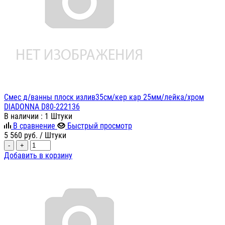
Смес д/ванны плоск излив35см/кер кар 25мм/лейка/хром
DIADONNA D80-222136
В наличии
: 1 Штуки
В сравнение
Быстрый просмотр
5 560
руб.
/ Штуки
-
+
Добавить в корзину