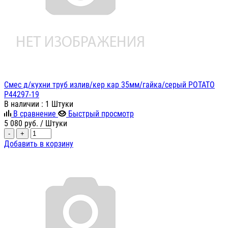
Смес д/кухни труб излив/кер кар 35мм/гайка/серый POTATO
P44297-19
В наличии
: 1 Штуки
В сравнение
Быстрый просмотр
5 080
руб.
/ Штуки
-
+
Добавить в корзину