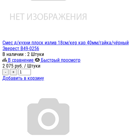
Смес д/кухни плоск излив 18см/кер кар 40мм/гайка/чёрный
Эверест B49-0256
В наличии
: 2 Штуки
В сравнение
Быстрый просмотр
2 075
руб.
/ Штуки
-
+
Добавить в корзину