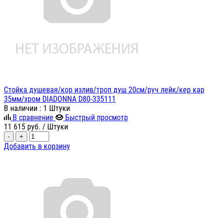
Стойка душевая/кор излив/троп душ 20см/руч лейк/кер кар
35мм/хром DIADONNA D80-335111
В наличии
: 1 Штуки
В сравнение
Быстрый просмотр
11 615
руб.
/ Штуки
-
+
Добавить в корзину