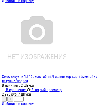
Добавить в корзину
Смес д/кухни "LT" боков/гиб БЕЛ излив/кер кар 35мм/гайка
латунь б/подвод
В наличии
: 2 Штуки
В сравнение
Быстрый просмотр
2 990
руб.
/ Штуки
-
+
Добавить в корзину