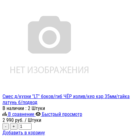
Смес д/кухни "LT" боков/гиб ЧЁР излив/кер кар 35мм/гайка
латунь б/подвод
В наличии
: 2 Штуки
В сравнение
Быстрый просмотр
2 990
руб.
/ Штуки
-
+
Добавить в корзину