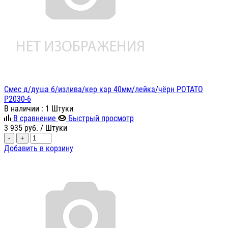
Смес д/душа б/излива/кер кар 40мм/лейка/чёрн POTATO
P2030-6
В наличии
: 1 Штуки
В сравнение
Быстрый просмотр
3 935
руб.
/ Штуки
-
+
Добавить в корзину