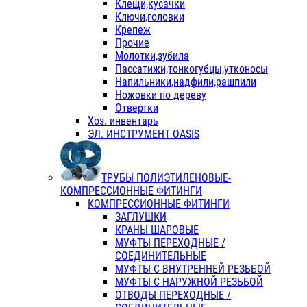
Клещи,кусачки
Ключи,головки
Крепеж
Прочие
Молотки,зубила
Пассатижи,тонкогубцы,утконосы
Напильники,надфили,рашпили
Ножовки по дереву
Отвертки
Хоз. инвентарь
ЭЛ. ИНСТРУМЕНТ OASIS
ТРУБЫ ПОЛИЭТИЛЕНОВЫЕ-
КОМПРЕССИОННЫЕ ФИТИНГИ
КОМПРЕССИОННЫЕ ФИТИНГИ
ЗАГЛУШКИ
КРАНЫ ШАРОВЫЕ
МУФТЫ ПЕРЕХОДНЫЕ /
СОЕДИНИТЕЛЬНЫЕ
МУФТЫ С ВНУТРЕННЕЙ РЕЗЬБОЙ
МУФТЫ С НАРУЖНОЙ РЕЗЬБОЙ
ОТВОДЫ ПЕРЕХОДНЫЕ /