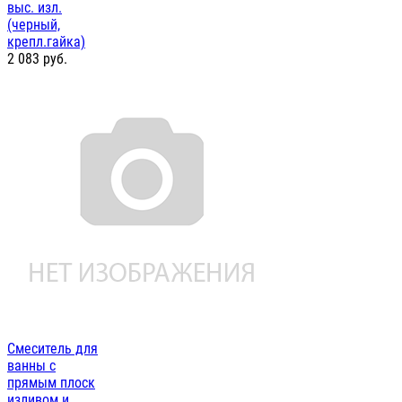
выс. изл.
(черный,
крепл.гайка)
2 083
руб.
Смеситель для
ванны с
прямым плоск
изливом и