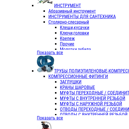
ИНСТРУМЕНТ
Абразивный инструмент
ИНСТРУМЕНТЫ ДЛЯ САНТЕХНИКА
Столярно-слесарный
Клещи,кусачки
Ключи,головки
Крепеж
Прочие
Молотки,зубила
Показать все
Пассатижи,тонкогубцы,утконосы
Напильники,надфили,рашпили
Ножовки по дереву
ТРУБЫ ПОЛИЭТИЛЕНОВЫЕ-КОМПРЕС
Отвертки
КОМПРЕССИОННЫЕ ФИТИНГИ
Хоз. инвентарь
ЗАГЛУШКИ
ЭЛ. ИНСТРУМЕНТ OASIS
КРАНЫ ШАРОВЫЕ
МУФТЫ ПЕРЕХОДНЫЕ / СОЕДИНИ
МУФТЫ С ВНУТРЕННЕЙ РЕЗЬБОЙ
МУФТЫ С НАРУЖНОЙ РЕЗЬБОЙ
ОТВОДЫ ПЕРЕХОДНЫЕ / СОЕДИН
ОТВОДЫ С ВНУТРЕННЕЙ РЕЗЬБОЙ
Показать все
ОТВОДЫ С НАРУЖНОЙ РЕЗЬБОЙ
СЕДЕЛКИ