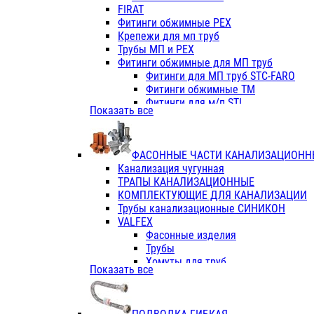
Фитинги ПП белые
FIRAT
Фитинги ПП белые
Фитинги обжимные PEX
Фитинги ППс металл.белые
Крепежи для мп труб
VALFEX
Трубы МП и PEX
Трубы PE-RT
Фитинги обжимные для МП труб
Трубы ПП водопровод белые
Фитинги для МП труб STC-FARO
Трубы ПП водопровод серые
Фитинги обжимные ТМ
Трубы армированные стекловолок
Фитинги для м/п STI
Показать все
Трубы армированные стекловолок
Фитинги для МП труб TITAN
Фитинги ПП серые
Фитинги для МП труб JIF
Краны
VALTEC
Фитинги с металл. серые
ФАСОННЫЕ ЧАСТИ КАНАЛИЗАЦИОНН
TK
Фитинги ПП (серые)
Канализация чугунная
VALFEX
Фитинги ПП белые
ТРАПЫ КАНАЛИЗАЦИОННЫЕ
Краны
КОМПЛЕКТУЮЩИЕ ДЛЯ КАНАЛИЗАЦИИ
Фитинги ПП (белые)
Трубы канализационные СИНИКОН
Фитинги ПП с металлом бел
VALFEX
ПК КОНТУР
Фасонные изделия
Краны полипропиленовые
Трубы
Трубы полипропиленивые
Хомуты для труб
Показать все
Труба PPR PN20
ПВХ (стройполимер)
Труба PPR-AL-PPR PN25(цент
Трубы
Труба PPR-GF-PPR PN25(арми
Фасонные изделия
Фитинги полипропиленовые