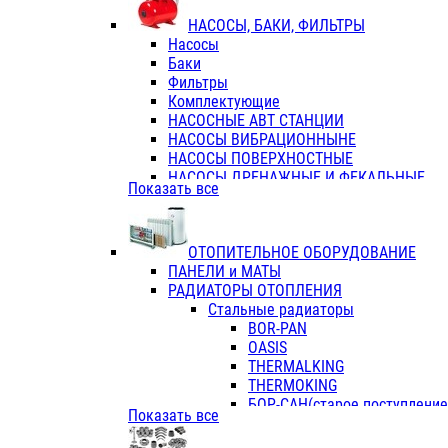
ФЛАНЦЫ / ВТУЛКИ
НАСОСЫ, БАКИ, ФИЛЬТРЫ
ТРОЙНИКИ ПЕРЕХОДНЫЕ / СОЕД
Насосы
ТРОЙНИКИ С ВНУТРЕННЕЙ РЕЗЬБ
Баки
ТРОЙНИКИ С НАРУЖНОЙ РЕЗЬБОЙ
Фильтры
КОЛЬЦА РЕЗИНОВЫЕ
Комплектующие
ТРУБЫ НАПОРНЫЕ
НАСОСНЫЕ АВТ СТАНЦИИ
ТРУБЫ ГОФРИРОВАННЫЕ ДВУХСЛ.
НАСОСЫ ВИБРАЦИОННЫНЕ
ТРУБЫ ПОЛИЭТИЛЕНОВЫЕ
НАСОСЫ ПОВЕРХНОСТНЫЕ
НАСОСЫ ДРЕНАЖНЫЕ И ФЕКАЛЬНЫЕ
Показать все
НАСОСЫ ПОВЫСИТ и ЦИРКУЛЯЦИОННЫ
НАСОСЫ СКВАЖИННЫЕ
ОТОПИТЕЛЬНОЕ ОБОРУДОВАНИЕ
ПАНЕЛИ и МАТЫ
РАДИАТОРЫ ОТОПЛЕНИЯ
Стальные радиаторы
BOR-PAN
OASIS
THERMALKING
THERMOKING
БОР-САН(старое поступление,
Показать все
БОРСАН
AZARIO