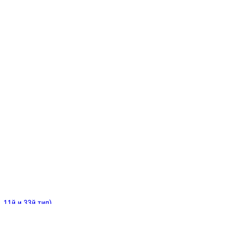
ИНИТЕЛЬНЫЕ
ОЙ
Е
 11й и 33й тип)