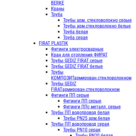
BERKE
Краны
Труба
Трубы арм. стекловолокно серые
Трубы арм.стекловолокно белые
Труба белая
Труба серая
FIRAT PLASTIK
Фитинги электросварные
Кран для отопления ФИРАТ
Трубы GEDIZ FIRAT серые
Трубы GEDIZ FIRAT белые
Трубы
КОМПОЗИТармирован.стекловолокном
Трубы GEDIZ
FIRATармирован.стекловолокном
Фитинги ПП серые
Фитинги ПП серые
Фитинги ППс металл. серые
Трубы ПП водопровод белая
Трубы PN25 арм.белая
Трубы ПП водопровод серая
Трубы PN10 серая
Трубы PN20 белая