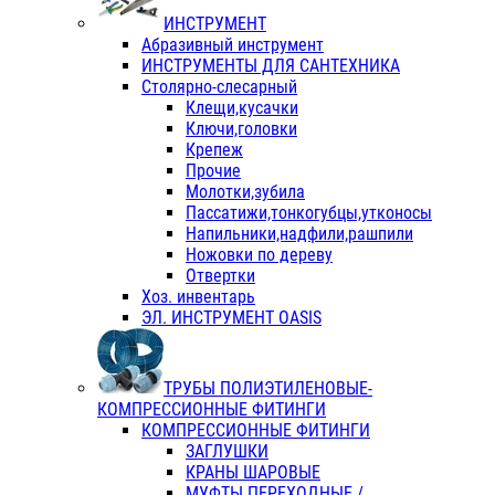
ИНСТРУМЕНТ
Абразивный инструмент
ИНСТРУМЕНТЫ ДЛЯ САНТЕХНИКА
Столярно-слесарный
Клещи,кусачки
Ключи,головки
Крепеж
Прочие
Молотки,зубила
Пассатижи,тонкогубцы,утконосы
Напильники,надфили,рашпили
Ножовки по дереву
Отвертки
Хоз. инвентарь
ЭЛ. ИНСТРУМЕНТ OASIS
ТРУБЫ ПОЛИЭТИЛЕНОВЫЕ-
КОМПРЕССИОННЫЕ ФИТИНГИ
КОМПРЕССИОННЫЕ ФИТИНГИ
ЗАГЛУШКИ
КРАНЫ ШАРОВЫЕ
МУФТЫ ПЕРЕХОДНЫЕ /