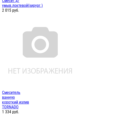
Смесит.д/
умыв.локтевой(хирург.)
2 015
руб.
Смеситель
ванную
короткий излив
TORNADO
1 334
руб.