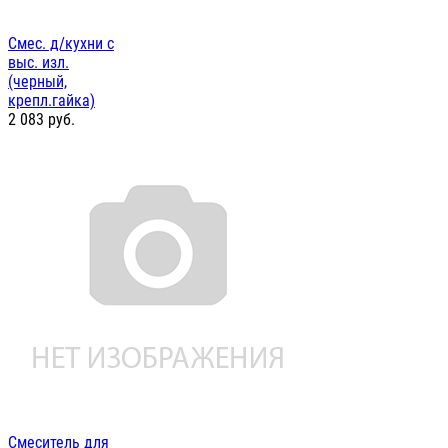
Смес. д/кухни с
выс. изл.
(черный,
крепл.гайка)
2 083
руб.
Смеситель для