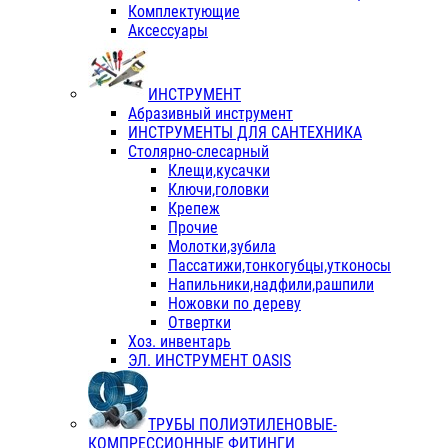
Комплектующие
Аксессуары
ИНСТРУМЕНТ
Абразивный инструмент
ИНСТРУМЕНТЫ ДЛЯ САНТЕХНИКА
Столярно-слесарный
Клещи,кусачки
Ключи,головки
Крепеж
Прочие
Молотки,зубила
Пассатижи,тонкогубцы,утконосы
Напильники,надфили,рашпили
Ножовки по дереву
Отвертки
Хоз. инвентарь
ЭЛ. ИНСТРУМЕНТ OASIS
ТРУБЫ ПОЛИЭТИЛЕНОВЫЕ-
КОМПРЕССИОННЫЕ ФИТИНГИ