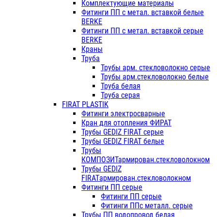
Комплектующие материалы
Фитинги ПП с метал. вставкой белые
BERKE
Фитинги ПП с метал. вставкой серые
BERKE
Краны
Труба
Трубы арм. стекловолокно серые
Трубы арм.стекловолокно белые
Труба белая
Труба серая
FIRAT PLASTIK
Фитинги электросварные
Кран для отопления ФИРАТ
Трубы GEDIZ FIRAT серые
Трубы GEDIZ FIRAT белые
Трубы
КОМПОЗИТармирован.стекловолокном
Трубы GEDIZ
FIRATармирован.стекловолокном
Фитинги ПП серые
Фитинги ПП серые
Фитинги ППс металл. серые
Трубы ПП водопровод белая