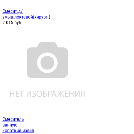
Смесит.д/
умыв.локтевой(хирург.)
2 015
руб.
Смеситель
ванную
короткий излив