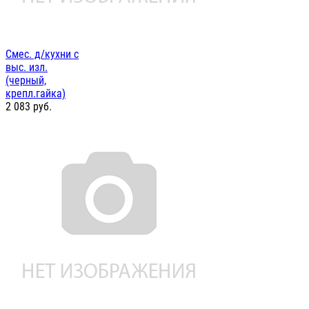
Смес. д/кухни с
выс. изл.
(черный,
крепл.гайка)
2 083
руб.