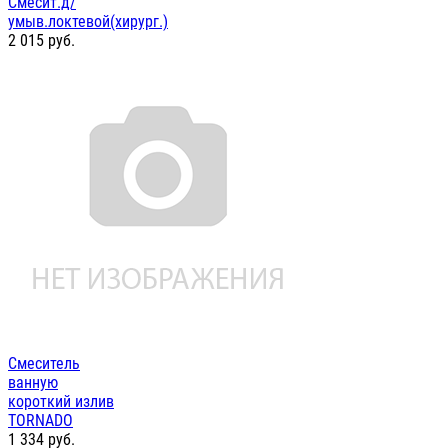
Смесит.д/
умыв.локтевой(хирург.)
2 015
руб.
Смеситель
ванную
короткий излив
TORNADO
1 334
руб.