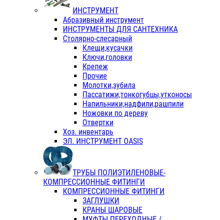
ИНСТРУМЕНТ
Абразивный инструмент
ИНСТРУМЕНТЫ ДЛЯ САНТЕХНИКА
Столярно-слесарный
Клещи,кусачки
Ключи,головки
Крепеж
Прочие
Молотки,зубила
Пассатижи,тонкогубцы,утконосы
Напильники,надфили,рашпили
Ножовки по дереву
Отвертки
Хоз. инвентарь
ЭЛ. ИНСТРУМЕНТ OASIS
ТРУБЫ ПОЛИЭТИЛЕНОВЫЕ-
КОМПРЕССИОННЫЕ ФИТИНГИ
КОМПРЕССИОННЫЕ ФИТИНГИ
ЗАГЛУШКИ
КРАНЫ ШАРОВЫЕ
МУФТЫ ПЕРЕХОДНЫЕ /