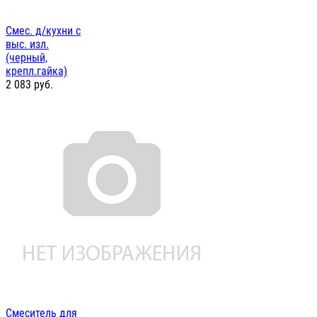
Смес. д/кухни с
выс. изл.
(черный,
крепл.гайка)
2 083
руб.
Смеситель для