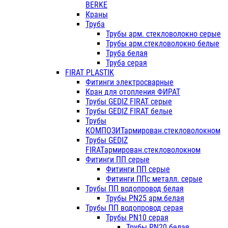
BERKE
Краны
Труба
Трубы арм. стекловолокно серые
Трубы арм.стекловолокно белые
Труба белая
Труба серая
FIRAT PLASTIK
Фитинги электросварные
Кран для отопления ФИРАТ
Трубы GEDIZ FIRAT серые
Трубы GEDIZ FIRAT белые
Трубы
КОМПОЗИТармирован.стекловолокном
Трубы GEDIZ
FIRATармирован.стекловолокном
Фитинги ПП серые
Фитинги ПП серые
Фитинги ППс металл. серые
Трубы ПП водопровод белая
Трубы PN25 арм.белая
Трубы ПП водопровод серая
Трубы PN10 серая
Трубы PN20 белая