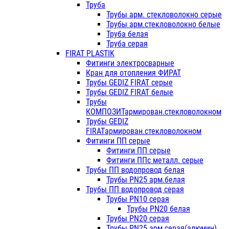
Труба
Трубы арм. стекловолокно серые
Трубы арм.стекловолокно белые
Труба белая
Труба серая
FIRAT PLASTIK
Фитинги электросварные
Кран для отопления ФИРАТ
Трубы GEDIZ FIRAT серые
Трубы GEDIZ FIRAT белые
Трубы
КОМПОЗИТармирован.стекловолокном
Трубы GEDIZ
FIRATармирован.стекловолокном
Фитинги ПП серые
Фитинги ПП серые
Фитинги ППс металл. серые
Трубы ПП водопровод белая
Трубы PN25 арм.белая
Трубы ПП водопровод серая
Трубы PN10 серая
Трубы PN20 белая
Трубы PN20 серая
Трубы PN25 арм.серая(алюмин)