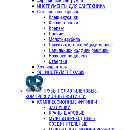
Абразивный инструмент
ИНСТРУМЕНТЫ ДЛЯ САНТЕХНИКА
Столярно-слесарный
Клещи,кусачки
Ключи,головки
Крепеж
Прочие
Молотки,зубила
Пассатижи,тонкогубцы,утконосы
Напильники,надфили,рашпили
Ножовки по дереву
Отвертки
Хоз. инвентарь
ЭЛ. ИНСТРУМЕНТ OASIS
ТРУБЫ ПОЛИЭТИЛЕНОВЫЕ-
КОМПРЕССИОННЫЕ ФИТИНГИ
КОМПРЕССИОННЫЕ ФИТИНГИ
ЗАГЛУШКИ
КРАНЫ ШАРОВЫЕ
МУФТЫ ПЕРЕХОДНЫЕ /
СОЕДИНИТЕЛЬНЫЕ
МУФТЫ С ВНУТРЕННЕЙ РЕЗЬБОЙ