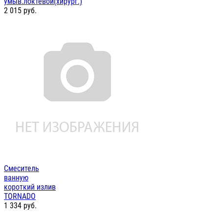
умыв.локтевой(хирург.)
2 015
руб.
Смеситель
ванную
короткий излив
TORNADO
1 334
руб.