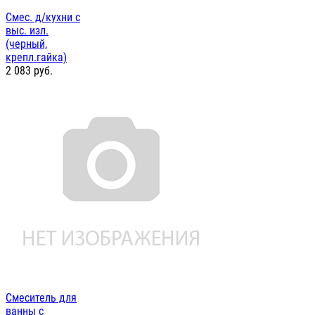
Смес. д/кухни с
выс. изл.
(черный,
крепл.гайка)
2 083
руб.
Смеситель для
ванны с