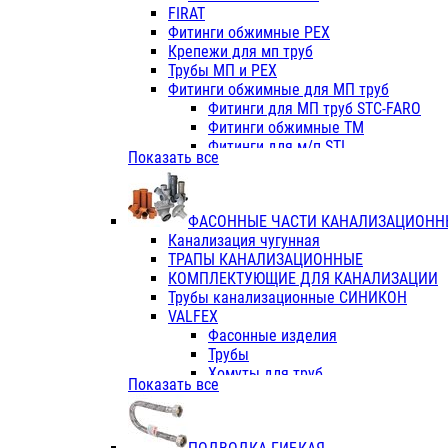
Фитинги ПП белые
FIRAT
Фитинги ПП белые
Фитинги обжимные PEX
Фитинги ППс металл.белые
Крепежи для мп труб
VALFEX
Трубы МП и PEX
Трубы PE-RT
Фитинги обжимные для МП труб
Трубы ПП водопровод белые
Фитинги для МП труб STC-FARO
Трубы ПП водопровод серые
Фитинги обжимные ТМ
Трубы армированные стекловолок
Фитинги для м/п STI
Показать все
Трубы армированные стекловолок
Фитинги для МП труб TITAN
Фитинги ПП серые
Фитинги для МП труб JIF
Краны
VALTEC
Фитинги с металл. серые
ФАСОННЫЕ ЧАСТИ КАНАЛИЗАЦИОНН
TK
Фитинги ПП (серые)
Канализация чугунная
VALFEX
Фитинги ПП белые
ТРАПЫ КАНАЛИЗАЦИОННЫЕ
Краны
КОМПЛЕКТУЮЩИЕ ДЛЯ КАНАЛИЗАЦИИ
Фитинги ПП (белые)
Трубы канализационные СИНИКОН
Фитинги ПП с металлом бел
VALFEX
ПК КОНТУР
Фасонные изделия
Краны полипропиленовые
Трубы
Трубы полипропиленивые
Хомуты для труб
Показать все
Труба PPR PN20
ПВХ (стройполимер)
Труба PPR-AL-PPR PN25(цент
Трубы
Труба PPR-GF-PPR PN25(арми
Фасонные изделия
Фитинги полипропиленовые