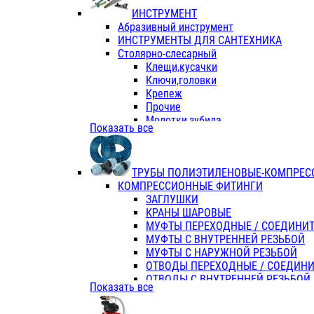
ИНСТРУМЕНТ
Абразивный инструмент
ИНСТРУМЕНТЫ ДЛЯ САНТЕХНИКА
Столярно-слесарный
Клещи,кусачки
Ключи,головки
Крепеж
Прочие
Молотки,зубила
Показать все
Пассатижи,тонкогубцы,утконосы
Напильники,надфили,рашпили
Ножовки по дереву
ТРУБЫ ПОЛИЭТИЛЕНОВЫЕ-КОМПРЕС
Отвертки
КОМПРЕССИОННЫЕ ФИТИНГИ
Хоз. инвентарь
ЗАГЛУШКИ
ЭЛ. ИНСТРУМЕНТ OASIS
КРАНЫ ШАРОВЫЕ
МУФТЫ ПЕРЕХОДНЫЕ / СОЕДИНИ
МУФТЫ С ВНУТРЕННЕЙ РЕЗЬБОЙ
МУФТЫ С НАРУЖНОЙ РЕЗЬБОЙ
ОТВОДЫ ПЕРЕХОДНЫЕ / СОЕДИН
ОТВОДЫ С ВНУТРЕННЕЙ РЕЗЬБОЙ
Показать все
ОТВОДЫ С НАРУЖНОЙ РЕЗЬБОЙ
СЕДЕЛКИ