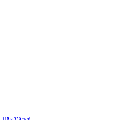
ИНИТЕЛЬНЫЕ
ОЙ
Е
 11й и 33й тип)