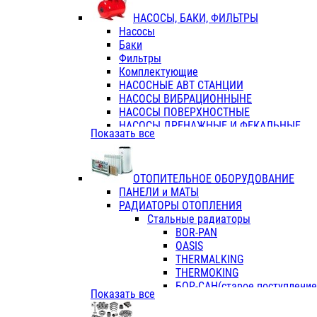
ФЛАНЦЫ / ВТУЛКИ
НАСОСЫ, БАКИ, ФИЛЬТРЫ
ТРОЙНИКИ ПЕРЕХОДНЫЕ / СОЕД
Насосы
ТРОЙНИКИ С ВНУТРЕННЕЙ РЕЗЬБ
Баки
ТРОЙНИКИ С НАРУЖНОЙ РЕЗЬБОЙ
Фильтры
КОЛЬЦА РЕЗИНОВЫЕ
Комплектующие
ТРУБЫ НАПОРНЫЕ
НАСОСНЫЕ АВТ СТАНЦИИ
ТРУБЫ ГОФРИРОВАННЫЕ ДВУХСЛ.
НАСОСЫ ВИБРАЦИОННЫНЕ
ТРУБЫ ПОЛИЭТИЛЕНОВЫЕ
НАСОСЫ ПОВЕРХНОСТНЫЕ
НАСОСЫ ДРЕНАЖНЫЕ И ФЕКАЛЬНЫЕ
Показать все
НАСОСЫ ПОВЫСИТ и ЦИРКУЛЯЦИОННЫ
НАСОСЫ СКВАЖИННЫЕ
ОТОПИТЕЛЬНОЕ ОБОРУДОВАНИЕ
ПАНЕЛИ и МАТЫ
РАДИАТОРЫ ОТОПЛЕНИЯ
Стальные радиаторы
BOR-PAN
OASIS
THERMALKING
THERMOKING
БОР-САН(старое поступление,
Показать все
БОРСАН
AZARIO