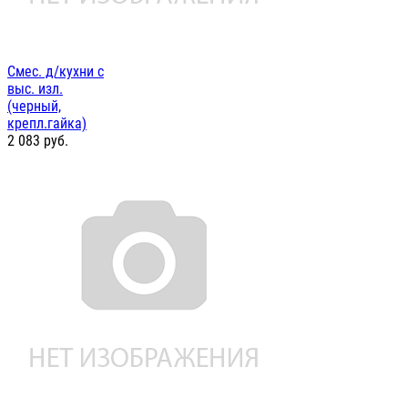
Смес. д/кухни с
выс. изл.
(черный,
крепл.гайка)
2 083
руб.