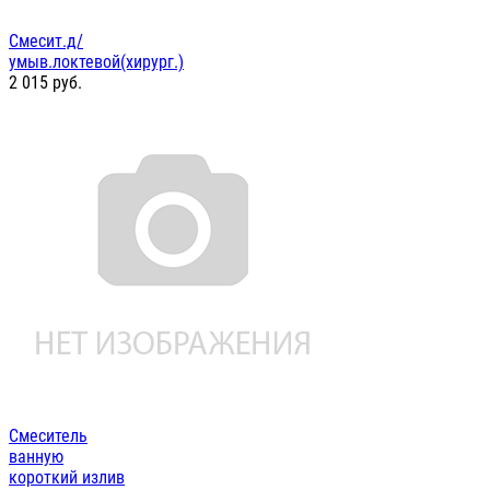
Смесит.д/
умыв.локтевой(хирург.)
2 015
руб.
Смеситель
ванную
короткий излив