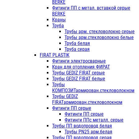
BERKE
Фитинги ПП с метал. вставкой серые
BERKE
Краны
Труба
Трубы арм. стекловолокно серые
Трубы арм.стекловолокно белые
Труба белая
Труба серая
FIRAT PLASTIK
Фитинги электросварные
Кран для отопления ФИРАТ
Трубы GEDIZ FIRAT серые
Трубы GEDIZ FIRAT белые
Трубы
КОМПОЗИТармирован.стекловолокном
Трубы GEDIZ
FIRATармирован.стекловолокном
Фитинги ПП серые
Фитинги ПП серые
Фитинги ППс металл. серые
Трубы ПП водопровод белая
Трубы PN25 арм.белая
Трубы ПП водопровод серая