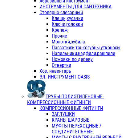
Абразивный инструмент
ИНСТРУМЕНТЫ ДЛЯ САНТЕХНИКА
Столярно-слесарный
Клещи,кусачки
Ключи,головки
Крепеж
Прочие
Молотки,зубила
Пассатижи,тонкогубцы,утконосы
Напильники,надфили,рашпили
Ножовки по дереву
Отвертки
Хоз. инвентарь
ЭЛ. ИНСТРУМЕНТ OASIS
ТРУБЫ ПОЛИЭТИЛЕНОВЫЕ-
КОМПРЕССИОННЫЕ ФИТИНГИ
КОМПРЕССИОННЫЕ ФИТИНГИ
ЗАГЛУШКИ
КРАНЫ ШАРОВЫЕ
МУФТЫ ПЕРЕХОДНЫЕ /
СОЕДИНИТЕЛЬНЫЕ
МУФТЫ С ВНУТРЕННЕЙ РЕЗЬБОЙ