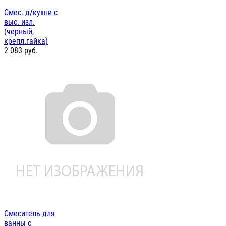
Смес. д/кухни с
выс. изл.
(черный,
крепл.гайка)
2 083
руб.
Смеситель для
ванны с