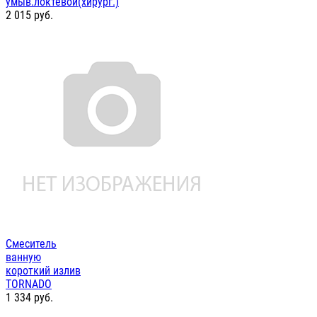
умыв.локтевой(хирург.)
2 015
руб.
Смеситель
ванную
короткий излив
TORNADO
1 334
руб.