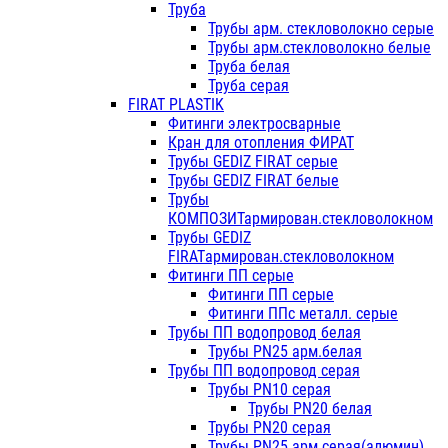
Труба
Трубы арм. стекловолокно серые
Трубы арм.стекловолокно белые
Труба белая
Труба серая
FIRAT PLASTIK
Фитинги электросварные
Кран для отопления ФИРАТ
Трубы GEDIZ FIRAT серые
Трубы GEDIZ FIRAT белые
Трубы
КОМПОЗИТармирован.стекловолокном
Трубы GEDIZ
FIRATармирован.стекловолокном
Фитинги ПП серые
Фитинги ПП серые
Фитинги ППс металл. серые
Трубы ПП водопровод белая
Трубы PN25 арм.белая
Трубы ПП водопровод серая
Трубы PN10 серая
Трубы PN20 белая
Трубы PN20 серая
Трубы PN25 арм.серая(алюмин)