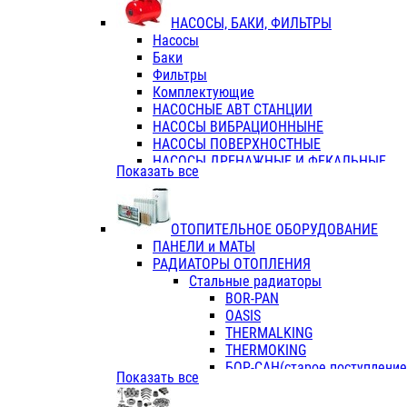
ФЛАНЦЫ / ВТУЛКИ
НАСОСЫ, БАКИ, ФИЛЬТРЫ
ТРОЙНИКИ ПЕРЕХОДНЫЕ / СОЕД
Насосы
ТРОЙНИКИ С ВНУТРЕННЕЙ РЕЗЬБ
Баки
ТРОЙНИКИ С НАРУЖНОЙ РЕЗЬБОЙ
Фильтры
КОЛЬЦА РЕЗИНОВЫЕ
Комплектующие
ТРУБЫ НАПОРНЫЕ
НАСОСНЫЕ АВТ СТАНЦИИ
ТРУБЫ ГОФРИРОВАННЫЕ ДВУХСЛ.
НАСОСЫ ВИБРАЦИОННЫНЕ
ТРУБЫ ПОЛИЭТИЛЕНОВЫЕ
НАСОСЫ ПОВЕРХНОСТНЫЕ
НАСОСЫ ДРЕНАЖНЫЕ И ФЕКАЛЬНЫЕ
Показать все
НАСОСЫ ПОВЫСИТ и ЦИРКУЛЯЦИОННЫ
НАСОСЫ СКВАЖИННЫЕ
ОТОПИТЕЛЬНОЕ ОБОРУДОВАНИЕ
ПАНЕЛИ и МАТЫ
РАДИАТОРЫ ОТОПЛЕНИЯ
Стальные радиаторы
BOR-PAN
OASIS
THERMALKING
THERMOKING
БОР-САН(старое поступление,
Показать все
БОРСАН
AZARIO