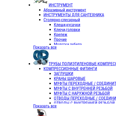
ИНСТРУМЕНТ
Абразивный инструмент
ИНСТРУМЕНТЫ ДЛЯ САНТЕХНИКА
Столярно-слесарный
Клещи,кусачки
Ключи,головки
Крепеж
Прочие
Молотки,зубила
Показать все
Пассатижи,тонкогубцы,утконосы
Напильники,надфили,рашпили
Ножовки по дереву
ТРУБЫ ПОЛИЭТИЛЕНОВЫЕ-КОМПРЕС
Отвертки
КОМПРЕССИОННЫЕ ФИТИНГИ
Хоз. инвентарь
ЗАГЛУШКИ
ЭЛ. ИНСТРУМЕНТ OASIS
КРАНЫ ШАРОВЫЕ
МУФТЫ ПЕРЕХОДНЫЕ / СОЕДИНИ
МУФТЫ С ВНУТРЕННЕЙ РЕЗЬБОЙ
МУФТЫ С НАРУЖНОЙ РЕЗЬБОЙ
ОТВОДЫ ПЕРЕХОДНЫЕ / СОЕДИН
ОТВОДЫ С ВНУТРЕННЕЙ РЕЗЬБОЙ
Показать все
ОТВОДЫ С НАРУЖНОЙ РЕЗЬБОЙ
СЕДЕЛКИ