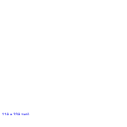
ИНИТЕЛЬНЫЕ
ОЙ
Е
 11й и 33й тип)