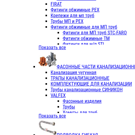
Фитинги ПП белые
FIRAT
Фитинги ПП белые
Фитинги обжимные PEX
Фитинги ППс металл.белые
Крепежи для мп труб
VALFEX
Трубы МП и PEX
Трубы PE-RT
Фитинги обжимные для МП труб
Трубы ПП водопровод белые
Фитинги для МП труб STC-FARO
Трубы ПП водопровод серые
Фитинги обжимные ТМ
Трубы армированные стекловолок
Фитинги для м/п STI
Показать все
Трубы армированные стекловолок
Фитинги для МП труб TITAN
Фитинги ПП серые
Фитинги для МП труб JIF
Краны
VALTEC
Фитинги с металл. серые
ФАСОННЫЕ ЧАСТИ КАНАЛИЗАЦИОНН
TK
Фитинги ПП (серые)
Канализация чугунная
VALFEX
Фитинги ПП белые
ТРАПЫ КАНАЛИЗАЦИОННЫЕ
Краны
КОМПЛЕКТУЮЩИЕ ДЛЯ КАНАЛИЗАЦИИ
Фитинги ПП (белые)
Трубы канализационные СИНИКОН
Фитинги ПП с металлом бел
VALFEX
ПК КОНТУР
Фасонные изделия
Краны полипропиленовые
Трубы
Трубы полипропиленивые
Хомуты для труб
Показать все
Труба PPR PN20
ПВХ (стройполимер)
Труба PPR-AL-PPR PN25(цент
Трубы
Труба PPR-GF-PPR PN25(арми
Фасонные изделия
Фитинги полипропиленовые