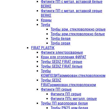
Фитинги ПП с метал. вставкой белые
BERKE
Фитинги ПП с метал. вставкой серые
BERKE
Краны
Труба
Трубы арм. стекловолокно серые
Трубы арм.стекловолокно белые
Труба белая
Труба серая
FIRAT PLASTIK
Фитинги электросварные
Кран для отопления ФИРАТ
Трубы GEDIZ FIRAT серые
Трубы GEDIZ FIRAT белые
Трубы
КОМПОЗИТармирован.стекловолокном
Трубы GEDIZ
FIRATармирован.стекловолокном
Фитинги ПП серые
Фитинги ПП серые
Фитинги ППс металл. серые
Трубы ПП водопровод белая
Трубы PN25 арм.белая