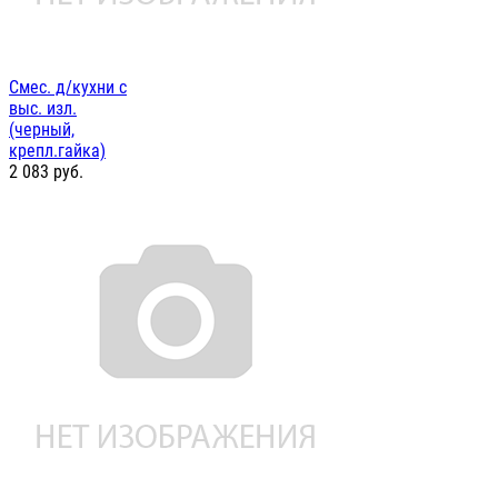
Смес. д/кухни с
выс. изл.
(черный,
крепл.гайка)
2 083
руб.