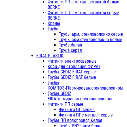
Фитинги ПП с метал. вставкой белые
BERKE
Фитинги ПП с метал. вставкой серые
BERKE
Краны
Труба
Трубы арм. стекловолокно серые
Трубы арм.стекловолокно белые
Труба белая
Труба серая
FIRAT PLASTIK
Фитинги электросварные
Кран для отопления ФИРАТ
Трубы GEDIZ FIRAT серые
Трубы GEDIZ FIRAT белые
Трубы
КОМПОЗИТармирован.стекловолокном
Трубы GEDIZ
FIRATармирован.стекловолокном
Фитинги ПП серые
Фитинги ПП серые
Фитинги ППс металл. серые
Трубы ПП водопровод белая
Трубы PN25 арм.белая