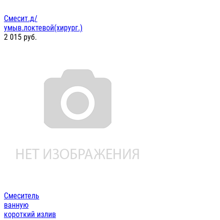
Смесит.д/
умыв.локтевой(хирург.)
2 015
руб.
Смеситель
ванную
короткий излив