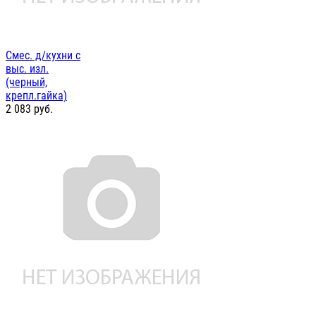
Смес. д/кухни с
выс. изл.
(черный,
крепл.гайка)
2 083
руб.