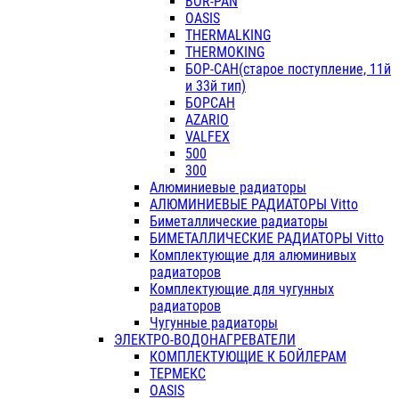
BOR-PAN
OASIS
THERMALKING
THERMOKING
БОР-САН(старое поступление, 11й
и 33й тип)
БОРСАН
AZARIO
VALFEX
500
300
Алюминиевые радиаторы
АЛЮМИНИЕВЫЕ РАДИАТОРЫ Vitto
Биметаллические радиаторы
БИМЕТАЛЛИЧЕСКИЕ РАДИАТОРЫ Vitto
Комплектующие для алюминивых
радиаторов
Комплектующие для чугунных
радиаторов
Чугунные радиаторы
ЭЛЕКТРО-ВОДОНАГРЕВАТЕЛИ
КОМПЛЕКТУЮЩИЕ К БОЙЛЕРАМ
ТЕРМЕКС
OASIS