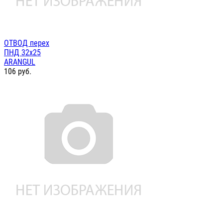
ОТВОД перех
ПНД 32х25
ARANGUL
106
руб.