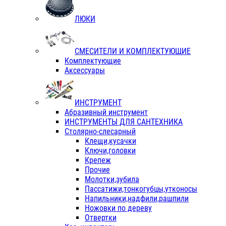
ЛЮКИ
СМЕСИТЕЛИ И КОМПЛЕКТУЮЩИЕ
Комплектующие
Аксессуары
ИНСТРУМЕНТ
Абразивный инструмент
ИНСТРУМЕНТЫ ДЛЯ САНТЕХНИКА
Столярно-слесарный
Клещи,кусачки
Ключи,головки
Крепеж
Прочие
Молотки,зубила
Пассатижи,тонкогубцы,утконосы
Напильники,надфили,рашпили
Ножовки по дереву
Отвертки