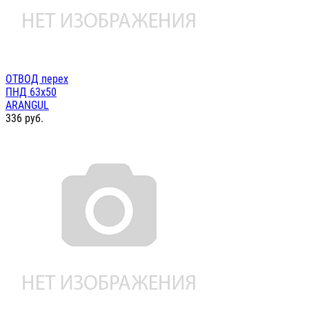
ОТВОД перех
ПНД 63х50
ARANGUL
336
руб.