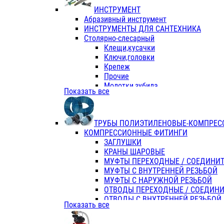
ИНСТРУМЕНТ
Абразивный инструмент
ИНСТРУМЕНТЫ ДЛЯ САНТЕХНИКА
Столярно-слесарный
Клещи,кусачки
Ключи,головки
Крепеж
Прочие
Молотки,зубила
Показать все
Пассатижи,тонкогубцы,утконосы
Напильники,надфили,рашпили
Ножовки по дереву
ТРУБЫ ПОЛИЭТИЛЕНОВЫЕ-КОМПРЕС
Отвертки
КОМПРЕССИОННЫЕ ФИТИНГИ
Хоз. инвентарь
ЗАГЛУШКИ
ЭЛ. ИНСТРУМЕНТ OASIS
КРАНЫ ШАРОВЫЕ
МУФТЫ ПЕРЕХОДНЫЕ / СОЕДИНИ
МУФТЫ С ВНУТРЕННЕЙ РЕЗЬБОЙ
МУФТЫ С НАРУЖНОЙ РЕЗЬБОЙ
ОТВОДЫ ПЕРЕХОДНЫЕ / СОЕДИН
ОТВОДЫ С ВНУТРЕННЕЙ РЕЗЬБОЙ
Показать все
ОТВОДЫ С НАРУЖНОЙ РЕЗЬБОЙ
СЕДЕЛКИ