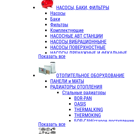
ФЛАНЦЫ / ВТУЛКИ
НАСОСЫ, БАКИ, ФИЛЬТРЫ
ТРОЙНИКИ ПЕРЕХОДНЫЕ / СОЕД
Насосы
ТРОЙНИКИ С ВНУТРЕННЕЙ РЕЗЬБ
Баки
ТРОЙНИКИ С НАРУЖНОЙ РЕЗЬБОЙ
Фильтры
КОЛЬЦА РЕЗИНОВЫЕ
Комплектующие
ТРУБЫ НАПОРНЫЕ
НАСОСНЫЕ АВТ СТАНЦИИ
ТРУБЫ ГОФРИРОВАННЫЕ ДВУХСЛ.
НАСОСЫ ВИБРАЦИОННЫНЕ
ТРУБЫ ПОЛИЭТИЛЕНОВЫЕ
НАСОСЫ ПОВЕРХНОСТНЫЕ
НАСОСЫ ДРЕНАЖНЫЕ И ФЕКАЛЬНЫЕ
Показать все
НАСОСЫ ПОВЫСИТ и ЦИРКУЛЯЦИОННЫ
НАСОСЫ СКВАЖИННЫЕ
ОТОПИТЕЛЬНОЕ ОБОРУДОВАНИЕ
ПАНЕЛИ и МАТЫ
РАДИАТОРЫ ОТОПЛЕНИЯ
Стальные радиаторы
BOR-PAN
OASIS
THERMALKING
THERMOKING
БОР-САН(старое поступление,
Показать все
БОРСАН
AZARIO