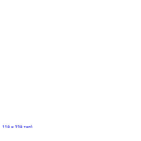
ИНИТЕЛЬНЫЕ
ОЙ
Е
 11й и 33й тип)