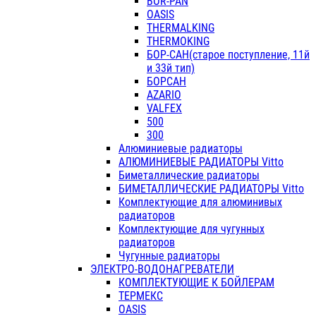
BOR-PAN
OASIS
THERMALKING
THERMOKING
БОР-САН(старое поступление, 11й
и 33й тип)
БОРСАН
AZARIO
VALFEX
500
300
Алюминиевые радиаторы
АЛЮМИНИЕВЫЕ РАДИАТОРЫ Vitto
Биметаллические радиаторы
БИМЕТАЛЛИЧЕСКИЕ РАДИАТОРЫ Vitto
Комплектующие для алюминивых
радиаторов
Комплектующие для чугунных
радиаторов
Чугунные радиаторы
ЭЛЕКТРО-ВОДОНАГРЕВАТЕЛИ
КОМПЛЕКТУЮЩИЕ К БОЙЛЕРАМ
ТЕРМЕКС
OASIS