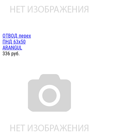
ОТВОД перех
ПНД 63х50
ARANGUL
336
руб.