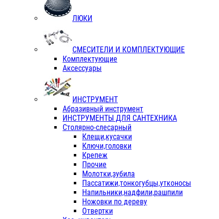
ЛЮКИ
СМЕСИТЕЛИ И КОМПЛЕКТУЮЩИЕ
Комплектующие
Аксессуары
ИНСТРУМЕНТ
Абразивный инструмент
ИНСТРУМЕНТЫ ДЛЯ САНТЕХНИКА
Столярно-слесарный
Клещи,кусачки
Ключи,головки
Крепеж
Прочие
Молотки,зубила
Пассатижи,тонкогубцы,утконосы
Напильники,надфили,рашпили
Ножовки по дереву
Отвертки