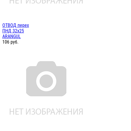
ОТВОД перех
ПНД 32х25
ARANGUL
106
руб.