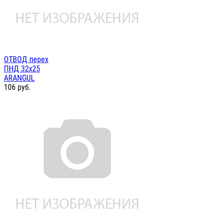
ОТВОД перех
ПНД 32х25
ARANGUL
106
руб.