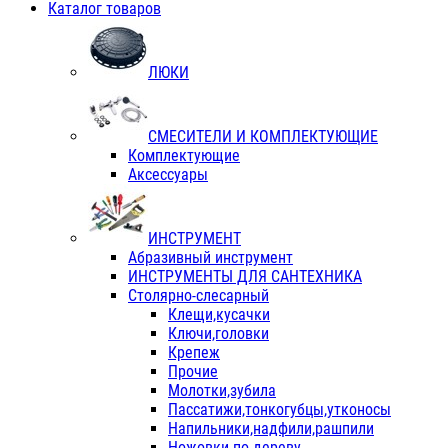
Каталог товаров
ЛЮКИ
СМЕСИТЕЛИ И КОМПЛЕКТУЮЩИЕ
Комплектующие
Аксессуары
ИНСТРУМЕНТ
Абразивный инструмент
ИНСТРУМЕНТЫ ДЛЯ САНТЕХНИКА
Столярно-слесарный
Клещи,кусачки
Ключи,головки
Крепеж
Прочие
Молотки,зубила
Пассатижи,тонкогубцы,утконосы
Напильники,надфили,рашпили
Ножовки по дереву