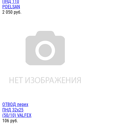
ПНД 110
POELSAN
2 050
руб.
ОТВОД перех
ПНД 32х25
(50/10) VALFEX
106
руб.