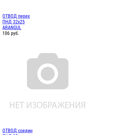
ОТВОД перех
ПНД 32х25
ARANGUL
106
руб.
ОТВОД соедин