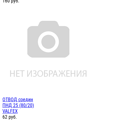
160
руб.
ОТВОД соедин
ПНД 25 (80/20)
VALFEX
62
руб.