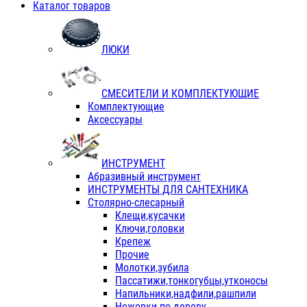
Каталог товаров
ЛЮКИ
СМЕСИТЕЛИ И КОМПЛЕКТУЮЩИЕ
Комплектующие
Аксессуары
ИНСТРУМЕНТ
Абразивный инструмент
ИНСТРУМЕНТЫ ДЛЯ САНТЕХНИКА
Столярно-слесарный
Клещи,кусачки
Ключи,головки
Крепеж
Прочие
Молотки,зубила
Пассатижи,тонкогубцы,утконосы
Напильники,надфили,рашпили
Ножовки по дереву