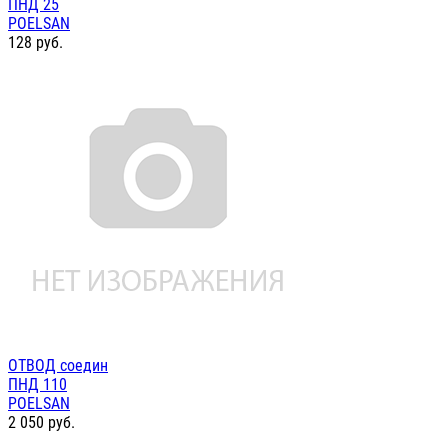
ПНД 25
POELSAN
128
руб.
ОТВОД соедин
ПНД 110
POELSAN
2 050
руб.