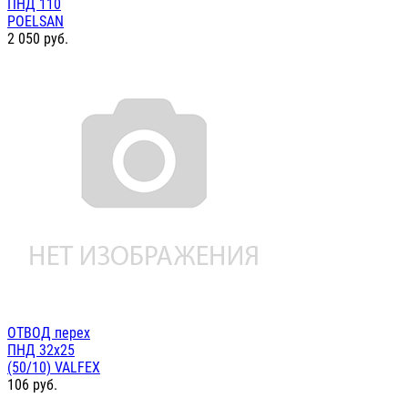
ПНД 110
POELSAN
2 050
руб.
ОТВОД перех
ПНД 32х25
(50/10) VALFEX
106
руб.