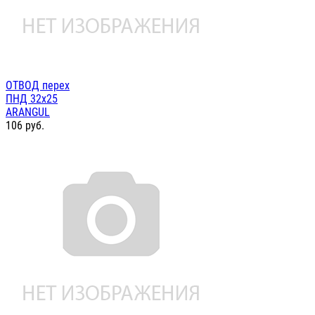
ОТВОД перех
ПНД 32х25
ARANGUL
106
руб.