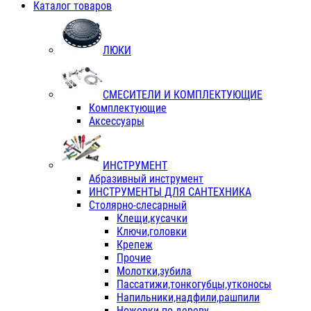
Каталог товаров
ЛЮКИ
СМЕСИТЕЛИ И КОМПЛЕКТУЮЩИЕ
Комплектующие
Аксессуары
ИНСТРУМЕНТ
Абразивный инструмент
ИНСТРУМЕНТЫ ДЛЯ САНТЕХНИКА
Столярно-слесарный
Клещи,кусачки
Ключи,головки
Крепеж
Прочие
Молотки,зубила
Пассатижи,тонкогубцы,утконосы
Напильники,надфили,рашпили
Ножовки по дереву