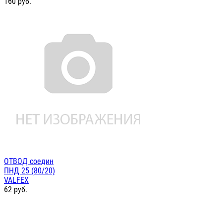
160
руб.
ОТВОД соедин
ПНД 25 (80/20)
VALFEX
62
руб.