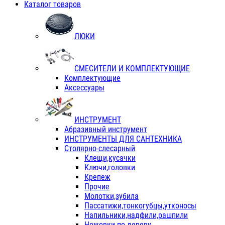
Каталог товаров
ЛЮКИ
СМЕСИТЕЛИ И КОМПЛЕКТУЮЩИЕ
Комплектующие
Аксессуары
ИНСТРУМЕНТ
Абразивный инструмент
ИНСТРУМЕНТЫ ДЛЯ САНТЕХНИКА
Столярно-слесарный
Клещи,кусачки
Ключи,головки
Крепеж
Прочие
Молотки,зубила
Пассатижи,тонкогубцы,утконосы
Напильники,надфили,рашпили
Ножовки по дереву