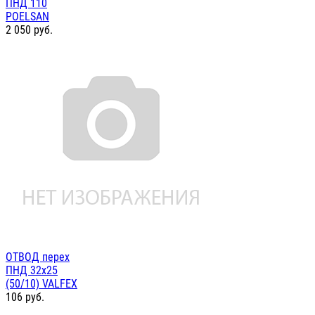
ПНД 110
POELSAN
2 050
руб.
ОТВОД перех
ПНД 32х25
(50/10) VALFEX
106
руб.