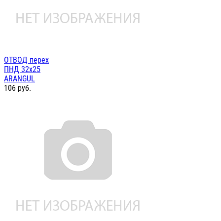
ОТВОД перех
ПНД 32х25
ARANGUL
106
руб.