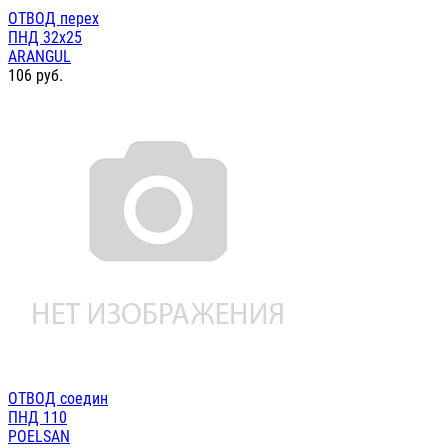
ОТВОД перех
ПНД 32х25
ARANGUL
106
руб.
ОТВОД соедин
ПНД 110
POELSAN