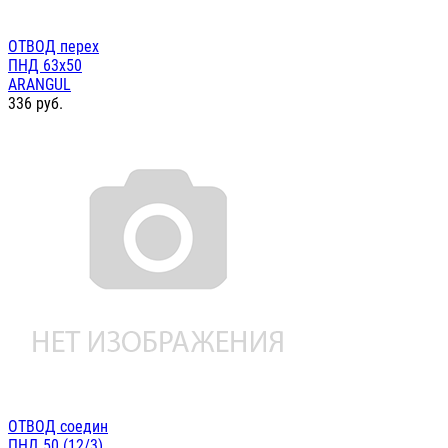
ОТВОД перех
ПНД 63х50
ARANGUL
336
руб.
ОТВОД соедин
ПНД 50 (12/3)