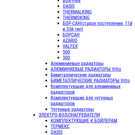
BOR-PAN
OASIS
THERMALKING
THERMOKING
БОР-САН(старое поступление, 11й
и 33й тип)
БОРСАН
AZARIO
VALFEX
500
300
Алюминиевые радиаторы
АЛЮМИНИЕВЫЕ РАДИАТОРЫ Vitto
Биметаллические радиаторы
БИМЕТАЛЛИЧЕСКИЕ РАДИАТОРЫ Vitto
Комплектующие для алюминивых
радиаторов
Комплектующие для чугунных
радиаторов
Чугунные радиаторы
ЭЛЕКТРО-ВОДОНАГРЕВАТЕЛИ
КОМПЛЕКТУЮЩИЕ К БОЙЛЕРАМ
ТЕРМЕКС
OASIS