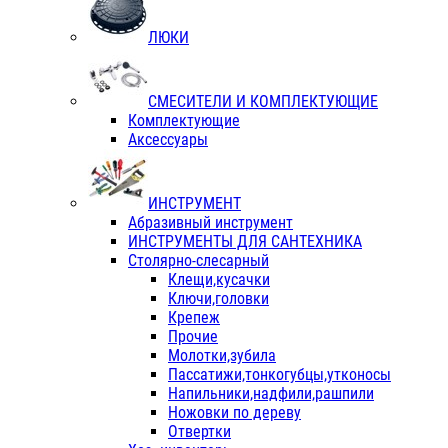
ЛЮКИ
СМЕСИТЕЛИ И КОМПЛЕКТУЮЩИЕ
Комплектующие
Аксессуары
ИНСТРУМЕНТ
Абразивный инструмент
ИНСТРУМЕНТЫ ДЛЯ САНТЕХНИКА
Столярно-слесарный
Клещи,кусачки
Ключи,головки
Крепеж
Прочие
Молотки,зубила
Пассатижи,тонкогубцы,утконосы
Напильники,надфили,рашпили
Ножовки по дереву
Отвертки