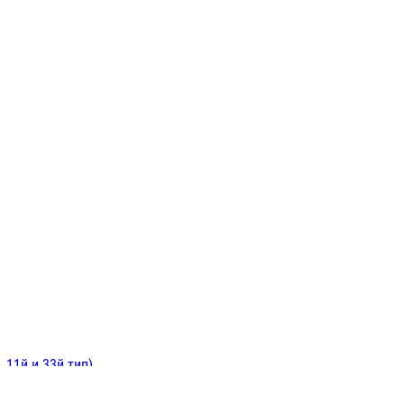
ИНИТЕЛЬНЫЕ
ОЙ
Е
 11й и 33й тип)