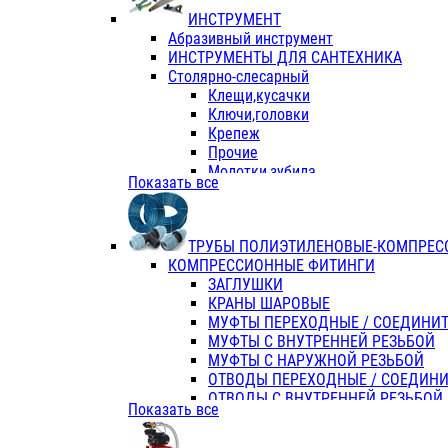
ИНСТРУМЕНТ
Абразивный инструмент
ИНСТРУМЕНТЫ ДЛЯ САНТЕХНИКА
Столярно-слесарный
Клещи,кусачки
Ключи,головки
Крепеж
Прочие
Молотки,зубила
Показать все
Пассатижи,тонкогубцы,утконосы
Напильники,надфили,рашпили
Ножовки по дереву
ТРУБЫ ПОЛИЭТИЛЕНОВЫЕ-КОМПРЕС
Отвертки
КОМПРЕССИОННЫЕ ФИТИНГИ
Хоз. инвентарь
ЗАГЛУШКИ
ЭЛ. ИНСТРУМЕНТ OASIS
КРАНЫ ШАРОВЫЕ
МУФТЫ ПЕРЕХОДНЫЕ / СОЕДИНИ
МУФТЫ С ВНУТРЕННЕЙ РЕЗЬБОЙ
МУФТЫ С НАРУЖНОЙ РЕЗЬБОЙ
ОТВОДЫ ПЕРЕХОДНЫЕ / СОЕДИН
ОТВОДЫ С ВНУТРЕННЕЙ РЕЗЬБОЙ
Показать все
ОТВОДЫ С НАРУЖНОЙ РЕЗЬБОЙ
СЕДЕЛКИ