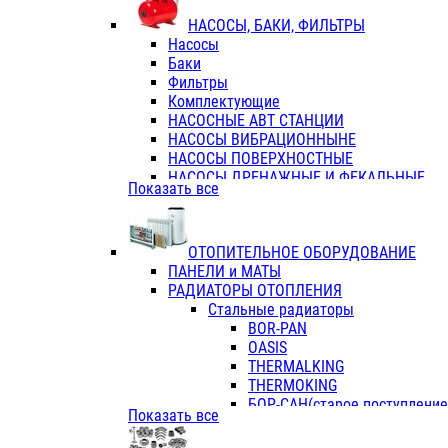
ФЛАНЦЫ / ВТУЛКИ
НАСОСЫ, БАКИ, ФИЛЬТРЫ
ТРОЙНИКИ ПЕРЕХОДНЫЕ / СОЕД
Насосы
ТРОЙНИКИ С ВНУТРЕННЕЙ РЕЗЬБ
Баки
ТРОЙНИКИ С НАРУЖНОЙ РЕЗЬБОЙ
Фильтры
КОЛЬЦА РЕЗИНОВЫЕ
Комплектующие
ТРУБЫ НАПОРНЫЕ
НАСОСНЫЕ АВТ СТАНЦИИ
ТРУБЫ ГОФРИРОВАННЫЕ ДВУХСЛ.
НАСОСЫ ВИБРАЦИОННЫНЕ
ТРУБЫ ПОЛИЭТИЛЕНОВЫЕ
НАСОСЫ ПОВЕРХНОСТНЫЕ
НАСОСЫ ДРЕНАЖНЫЕ И ФЕКАЛЬНЫЕ
Показать все
НАСОСЫ ПОВЫСИТ и ЦИРКУЛЯЦИОННЫ
НАСОСЫ СКВАЖИННЫЕ
ОТОПИТЕЛЬНОЕ ОБОРУДОВАНИЕ
ПАНЕЛИ и МАТЫ
РАДИАТОРЫ ОТОПЛЕНИЯ
Стальные радиаторы
BOR-PAN
OASIS
THERMALKING
THERMOKING
БОР-САН(старое поступление,
Показать все
БОРСАН
AZARIO