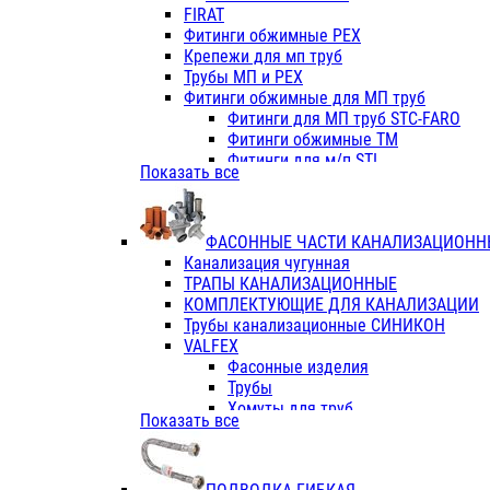
Фитинги ПП белые
FIRAT
Фитинги ПП белые
Фитинги обжимные PEX
Фитинги ППс металл.белые
Крепежи для мп труб
VALFEX
Трубы МП и PEX
Трубы PE-RT
Фитинги обжимные для МП труб
Трубы ПП водопровод белые
Фитинги для МП труб STC-FARO
Трубы ПП водопровод серые
Фитинги обжимные ТМ
Трубы армированные стекловолок
Фитинги для м/п STI
Показать все
Трубы армированные стекловолок
Фитинги для МП труб TITAN
Фитинги ПП серые
Фитинги для МП труб JIF
Краны
VALTEC
Фитинги с металл. серые
ФАСОННЫЕ ЧАСТИ КАНАЛИЗАЦИОНН
TK
Фитинги ПП (серые)
Канализация чугунная
VALFEX
Фитинги ПП белые
ТРАПЫ КАНАЛИЗАЦИОННЫЕ
Краны
КОМПЛЕКТУЮЩИЕ ДЛЯ КАНАЛИЗАЦИИ
Фитинги ПП (белые)
Трубы канализационные СИНИКОН
Фитинги ПП с металлом бел
VALFEX
ПК КОНТУР
Фасонные изделия
Краны полипропиленовые
Трубы
Трубы полипропиленивые
Хомуты для труб
Показать все
Труба PPR PN20
ПВХ (стройполимер)
Труба PPR-AL-PPR PN25(цент
Трубы
Труба PPR-GF-PPR PN25(арми
Фасонные изделия
Фитинги полипропиленовые