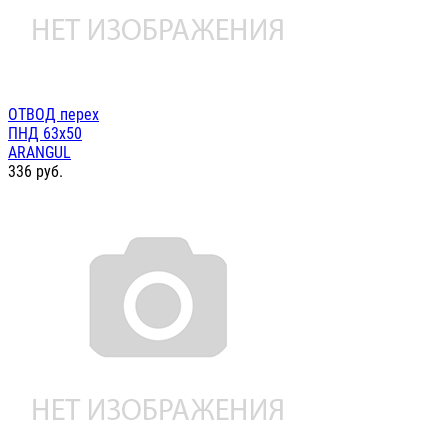
ОТВОД перех
ПНД 63х50
ARANGUL
336
руб.