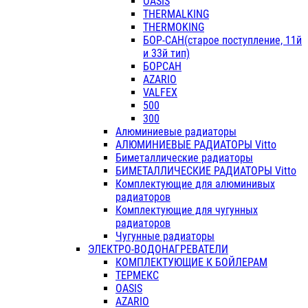
OASIS
THERMALKING
THERMOKING
БОР-САН(старое поступление, 11й
и 33й тип)
БОРСАН
AZARIO
VALFEX
500
300
Алюминиевые радиаторы
АЛЮМИНИЕВЫЕ РАДИАТОРЫ Vitto
Биметаллические радиаторы
БИМЕТАЛЛИЧЕСКИЕ РАДИАТОРЫ Vitto
Комплектующие для алюминивых
радиаторов
Комплектующие для чугунных
радиаторов
Чугунные радиаторы
ЭЛЕКТРО-ВОДОНАГРЕВАТЕЛИ
КОМПЛЕКТУЮЩИЕ К БОЙЛЕРАМ
ТЕРМЕКС
OASIS
AZARIO