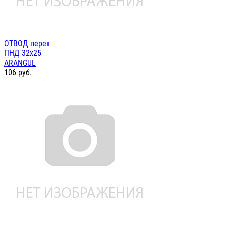
ОТВОД перех
ПНД 32х25
ARANGUL
106
руб.