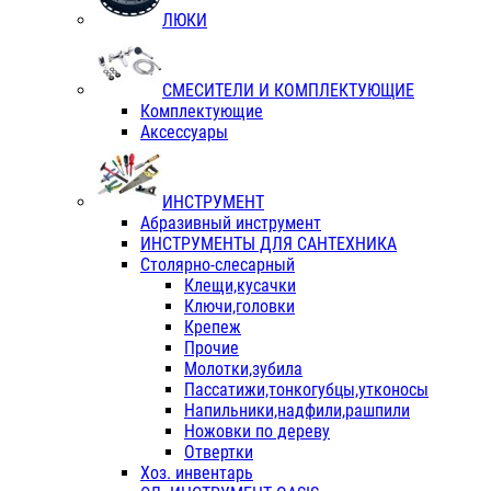
ЛЮКИ
СМЕСИТЕЛИ И КОМПЛЕКТУЮЩИЕ
Комплектующие
Аксессуары
ИНСТРУМЕНТ
Абразивный инструмент
ИНСТРУМЕНТЫ ДЛЯ САНТЕХНИКА
Столярно-слесарный
Клещи,кусачки
Ключи,головки
Крепеж
Прочие
Молотки,зубила
Пассатижи,тонкогубцы,утконосы
Напильники,надфили,рашпили
Ножовки по дереву
Отвертки
Хоз. инвентарь