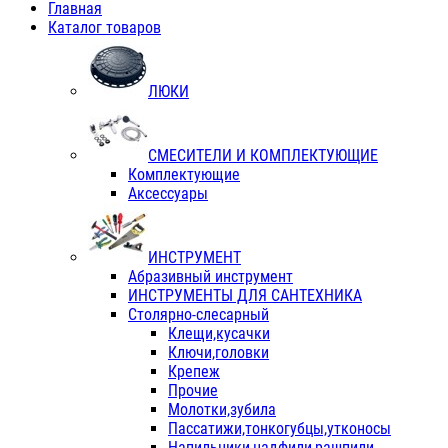
Главная
Каталог товаров
ЛЮКИ
СМЕСИТЕЛИ И КОМПЛЕКТУЮЩИЕ
Комплектующие
Аксессуары
ИНСТРУМЕНТ
Абразивный инструмент
ИНСТРУМЕНТЫ ДЛЯ САНТЕХНИКА
Столярно-слесарный
Клещи,кусачки
Ключи,головки
Крепеж
Прочие
Молотки,зубила
Пассатижи,тонкогубцы,утконосы
Напильники,надфили,рашпили