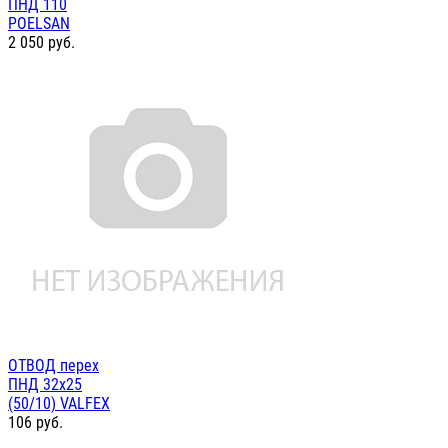
ПНД 110
POELSAN
2 050
руб.
ОТВОД перех
ПНД 32х25
(50/10) VALFEX
106
руб.