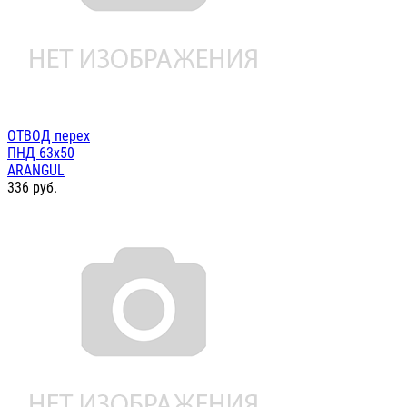
ОТВОД перех
ПНД 63х50
ARANGUL
336
руб.