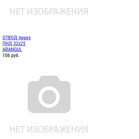
ОТВОД перех
ПНД 32х25
ARANGUL
106
руб.