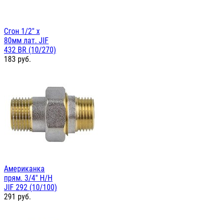
Сгон 1/2" х
80мм лат. JIF
432 BR (10/270)
183
руб.
Американка
прям. 3/4" Н/Н
JIF 292 (10/100)
291
руб.