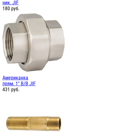
ник. JIF
180
руб.
Американка
прям. 1" В/В JIF
431
руб.