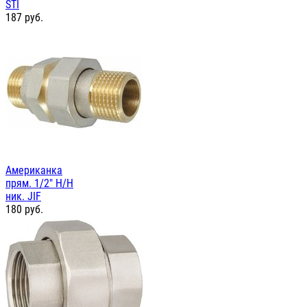
STI
187
руб.
Американка
прям. 1/2" Н/Н
ник. JIF
180
руб.