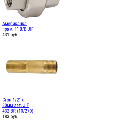
Американка
прям. 1" В/В JIF
431
руб.
Сгон 1/2" х
80мм лат. JIF
432 BR (10/270)
183
руб.