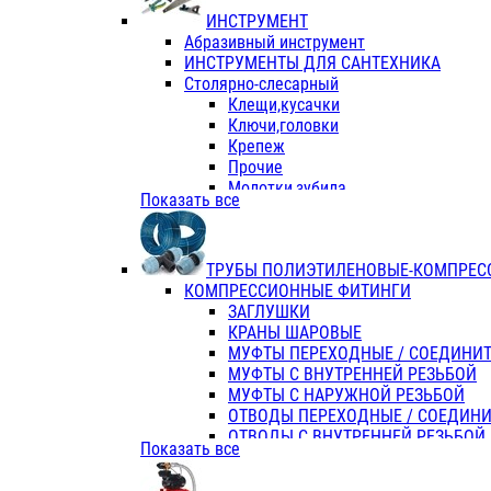
ИНСТРУМЕНТ
Абразивный инструмент
ИНСТРУМЕНТЫ ДЛЯ САНТЕХНИКА
Столярно-слесарный
Клещи,кусачки
Ключи,головки
Крепеж
Прочие
Молотки,зубила
Показать все
Пассатижи,тонкогубцы,утконосы
Напильники,надфили,рашпили
Ножовки по дереву
ТРУБЫ ПОЛИЭТИЛЕНОВЫЕ-КОМПРЕС
Отвертки
КОМПРЕССИОННЫЕ ФИТИНГИ
Хоз. инвентарь
ЗАГЛУШКИ
ЭЛ. ИНСТРУМЕНТ OASIS
КРАНЫ ШАРОВЫЕ
МУФТЫ ПЕРЕХОДНЫЕ / СОЕДИНИ
МУФТЫ С ВНУТРЕННЕЙ РЕЗЬБОЙ
МУФТЫ С НАРУЖНОЙ РЕЗЬБОЙ
ОТВОДЫ ПЕРЕХОДНЫЕ / СОЕДИН
ОТВОДЫ С ВНУТРЕННЕЙ РЕЗЬБОЙ
Показать все
ОТВОДЫ С НАРУЖНОЙ РЕЗЬБОЙ
СЕДЕЛКИ