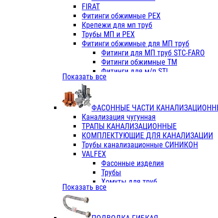
Фитинги ПП белые
FIRAT
Фитинги ПП белые
Фитинги обжимные PEX
Фитинги ППс металл.белые
Крепежи для мп труб
VALFEX
Трубы МП и PEX
Трубы PE-RT
Фитинги обжимные для МП труб
Трубы ПП водопровод белые
Фитинги для МП труб STC-FARO
Трубы ПП водопровод серые
Фитинги обжимные ТМ
Трубы армированные стекловолок
Фитинги для м/п STI
Показать все
Трубы армированные стекловолок
Фитинги для МП труб TITAN
Фитинги ПП серые
Фитинги для МП труб JIF
Краны
VALTEC
Фитинги с металл. серые
ФАСОННЫЕ ЧАСТИ КАНАЛИЗАЦИОНН
TK
Фитинги ПП (серые)
Канализация чугунная
VALFEX
Фитинги ПП белые
ТРАПЫ КАНАЛИЗАЦИОННЫЕ
Краны
КОМПЛЕКТУЮЩИЕ ДЛЯ КАНАЛИЗАЦИИ
Фитинги ПП (белые)
Трубы канализационные СИНИКОН
Фитинги ПП с металлом бел
VALFEX
ПК КОНТУР
Фасонные изделия
Краны полипропиленовые
Трубы
Трубы полипропиленивые
Хомуты для труб
Показать все
Труба PPR PN20
ПВХ (стройполимер)
Труба PPR-AL-PPR PN25(цент
Трубы
Труба PPR-GF-PPR PN25(арми
Фасонные изделия
Фитинги полипропиленовые