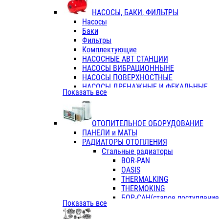
ФЛАНЦЫ / ВТУЛКИ
НАСОСЫ, БАКИ, ФИЛЬТРЫ
ТРОЙНИКИ ПЕРЕХОДНЫЕ / СОЕД
Насосы
ТРОЙНИКИ С ВНУТРЕННЕЙ РЕЗЬБ
Баки
ТРОЙНИКИ С НАРУЖНОЙ РЕЗЬБОЙ
Фильтры
КОЛЬЦА РЕЗИНОВЫЕ
Комплектующие
ТРУБЫ НАПОРНЫЕ
НАСОСНЫЕ АВТ СТАНЦИИ
ТРУБЫ ГОФРИРОВАННЫЕ ДВУХСЛ.
НАСОСЫ ВИБРАЦИОННЫНЕ
ТРУБЫ ПОЛИЭТИЛЕНОВЫЕ
НАСОСЫ ПОВЕРХНОСТНЫЕ
НАСОСЫ ДРЕНАЖНЫЕ И ФЕКАЛЬНЫЕ
Показать все
НАСОСЫ ПОВЫСИТ и ЦИРКУЛЯЦИОННЫ
НАСОСЫ СКВАЖИННЫЕ
ОТОПИТЕЛЬНОЕ ОБОРУДОВАНИЕ
ПАНЕЛИ и МАТЫ
РАДИАТОРЫ ОТОПЛЕНИЯ
Стальные радиаторы
BOR-PAN
OASIS
THERMALKING
THERMOKING
БОР-САН(старое поступление,
Показать все
БОРСАН
AZARIO