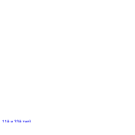
ИНИТЕЛЬНЫЕ
ОЙ
Е
 11й и 33й тип)