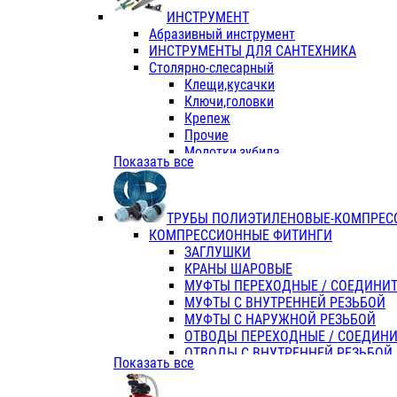
ИНСТРУМЕНТ
Абразивный инструмент
ИНСТРУМЕНТЫ ДЛЯ САНТЕХНИКА
Столярно-слесарный
Клещи,кусачки
Ключи,головки
Крепеж
Прочие
Молотки,зубила
Показать все
Пассатижи,тонкогубцы,утконосы
Напильники,надфили,рашпили
Ножовки по дереву
ТРУБЫ ПОЛИЭТИЛЕНОВЫЕ-КОМПРЕС
Отвертки
КОМПРЕССИОННЫЕ ФИТИНГИ
Хоз. инвентарь
ЗАГЛУШКИ
ЭЛ. ИНСТРУМЕНТ OASIS
КРАНЫ ШАРОВЫЕ
МУФТЫ ПЕРЕХОДНЫЕ / СОЕДИНИ
МУФТЫ С ВНУТРЕННЕЙ РЕЗЬБОЙ
МУФТЫ С НАРУЖНОЙ РЕЗЬБОЙ
ОТВОДЫ ПЕРЕХОДНЫЕ / СОЕДИН
ОТВОДЫ С ВНУТРЕННЕЙ РЕЗЬБОЙ
Показать все
ОТВОДЫ С НАРУЖНОЙ РЕЗЬБОЙ
СЕДЕЛКИ