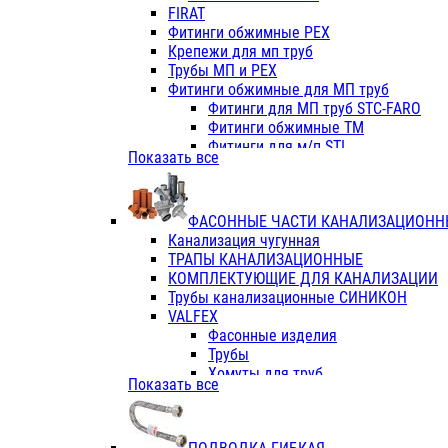
Фитинги ПП белые
FIRAT
Фитинги ПП белые
Фитинги обжимные PEX
Фитинги ППс металл.белые
Крепежи для мп труб
VALFEX
Трубы МП и PEX
Трубы PE-RT
Фитинги обжимные для МП труб
Трубы ПП водопровод белые
Фитинги для МП труб STC-FARO
Трубы ПП водопровод серые
Фитинги обжимные ТМ
Трубы армированные стекловолок
Фитинги для м/п STI
Показать все
Трубы армированные стекловолок
Фитинги для МП труб TITAN
Фитинги ПП серые
Фитинги для МП труб JIF
Краны
VALTEC
Фитинги с металл. серые
ФАСОННЫЕ ЧАСТИ КАНАЛИЗАЦИОНН
TK
Фитинги ПП (серые)
Канализация чугунная
VALFEX
Фитинги ПП белые
ТРАПЫ КАНАЛИЗАЦИОННЫЕ
Краны
КОМПЛЕКТУЮЩИЕ ДЛЯ КАНАЛИЗАЦИИ
Фитинги ПП (белые)
Трубы канализационные СИНИКОН
Фитинги ПП с металлом бел
VALFEX
ПК КОНТУР
Фасонные изделия
Краны полипропиленовые
Трубы
Трубы полипропиленивые
Хомуты для труб
Показать все
Труба PPR PN20
ПВХ (стройполимер)
Труба PPR-AL-PPR PN25(цент
Трубы
Труба PPR-GF-PPR PN25(арми
Фасонные изделия
Фитинги полипропиленовые