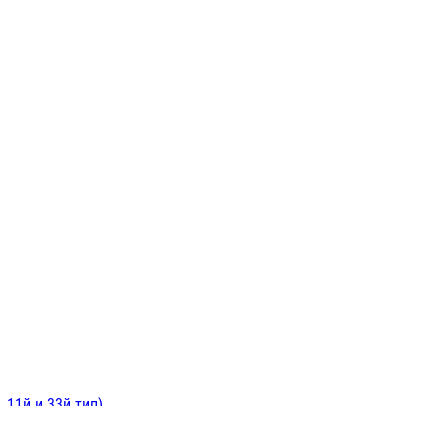
ИНИТЕЛЬНЫЕ
ОЙ
Е
 11й и 33й тип)