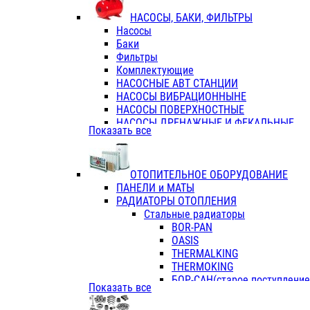
ФЛАНЦЫ / ВТУЛКИ
НАСОСЫ, БАКИ, ФИЛЬТРЫ
ТРОЙНИКИ ПЕРЕХОДНЫЕ / СОЕД
Насосы
ТРОЙНИКИ С ВНУТРЕННЕЙ РЕЗЬБ
Баки
ТРОЙНИКИ С НАРУЖНОЙ РЕЗЬБОЙ
Фильтры
КОЛЬЦА РЕЗИНОВЫЕ
Комплектующие
ТРУБЫ НАПОРНЫЕ
НАСОСНЫЕ АВТ СТАНЦИИ
ТРУБЫ ГОФРИРОВАННЫЕ ДВУХСЛ.
НАСОСЫ ВИБРАЦИОННЫНЕ
ТРУБЫ ПОЛИЭТИЛЕНОВЫЕ
НАСОСЫ ПОВЕРХНОСТНЫЕ
НАСОСЫ ДРЕНАЖНЫЕ И ФЕКАЛЬНЫЕ
Показать все
НАСОСЫ ПОВЫСИТ и ЦИРКУЛЯЦИОННЫ
НАСОСЫ СКВАЖИННЫЕ
ОТОПИТЕЛЬНОЕ ОБОРУДОВАНИЕ
ПАНЕЛИ и МАТЫ
РАДИАТОРЫ ОТОПЛЕНИЯ
Стальные радиаторы
BOR-PAN
OASIS
THERMALKING
THERMOKING
БОР-САН(старое поступление,
Показать все
БОРСАН
AZARIO