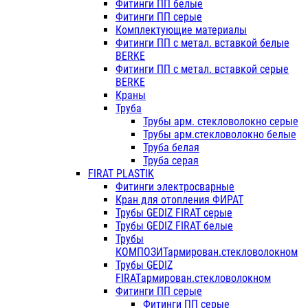
Фитинги ПП белые
Фитинги ПП серые
Комплектующие материалы
Фитинги ПП с метал. вставкой белые
BERKE
Фитинги ПП с метал. вставкой серые
BERKE
Краны
Труба
Трубы арм. стекловолокно серые
Трубы арм.стекловолокно белые
Труба белая
Труба серая
FIRAT PLASTIK
Фитинги электросварные
Кран для отопления ФИРАТ
Трубы GEDIZ FIRAT серые
Трубы GEDIZ FIRAT белые
Трубы
КОМПОЗИТармирован.стекловолокном
Трубы GEDIZ
FIRATармирован.стекловолокном
Фитинги ПП серые
Фитинги ПП серые