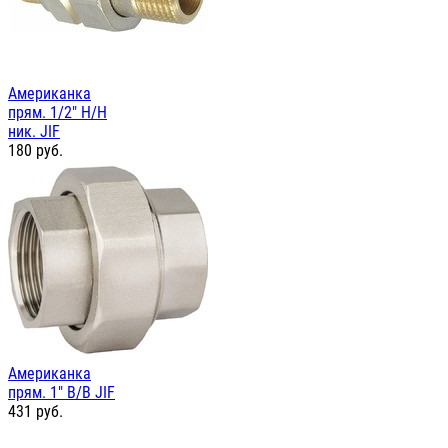
Американка
прям. 1/2" Н/Н
ник. JIF
180
руб.
Американка
прям. 1" В/В JIF
431
руб.