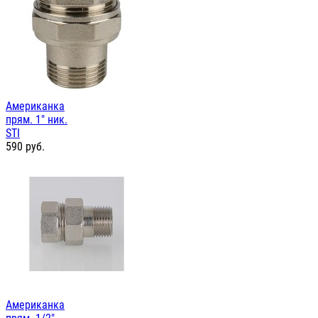
Американка
прям. 1" ник.
STI
590
руб.
Американка