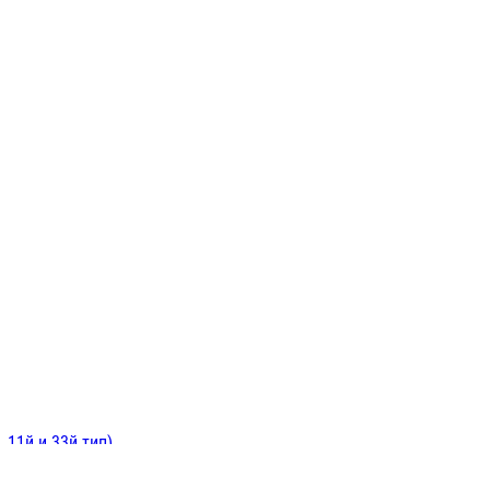
ИНИТЕЛЬНЫЕ
ОЙ
Е
 11й и 33й тип)