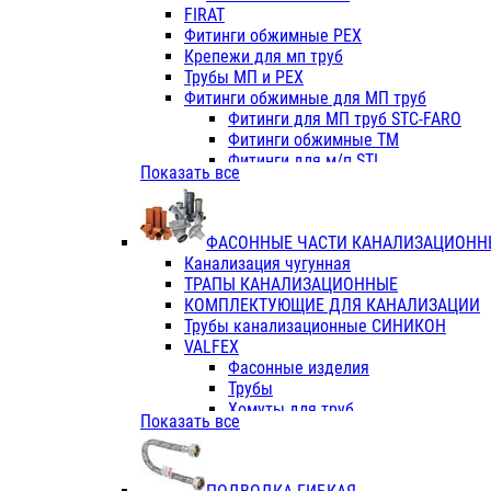
Фитинги ПП белые
FIRAT
Фитинги ПП белые
Фитинги обжимные PEX
Фитинги ППс металл.белые
Крепежи для мп труб
VALFEX
Трубы МП и PEX
Трубы PE-RT
Фитинги обжимные для МП труб
Трубы ПП водопровод белые
Фитинги для МП труб STC-FARO
Трубы ПП водопровод серые
Фитинги обжимные ТМ
Трубы армированные стекловолок
Фитинги для м/п STI
Показать все
Трубы армированные стекловолок
Фитинги для МП труб TITAN
Фитинги ПП серые
Фитинги для МП труб JIF
Краны
VALTEC
Фитинги с металл. серые
ФАСОННЫЕ ЧАСТИ КАНАЛИЗАЦИОНН
TK
Фитинги ПП (серые)
Канализация чугунная
VALFEX
Фитинги ПП белые
ТРАПЫ КАНАЛИЗАЦИОННЫЕ
Краны
КОМПЛЕКТУЮЩИЕ ДЛЯ КАНАЛИЗАЦИИ
Фитинги ПП (белые)
Трубы канализационные СИНИКОН
Фитинги ПП с металлом бел
VALFEX
ПК КОНТУР
Фасонные изделия
Краны полипропиленовые
Трубы
Трубы полипропиленивые
Хомуты для труб
Показать все
Труба PPR PN20
ПВХ (стройполимер)
Труба PPR-AL-PPR PN25(цент
Трубы
Труба PPR-GF-PPR PN25(арми
Фасонные изделия
Фитинги полипропиленовые