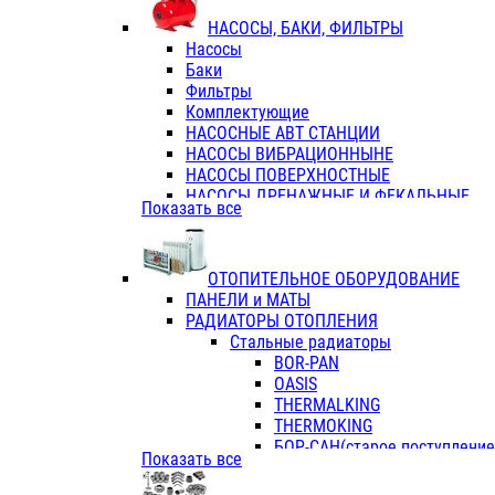
ФЛАНЦЫ / ВТУЛКИ
НАСОСЫ, БАКИ, ФИЛЬТРЫ
ТРОЙНИКИ ПЕРЕХОДНЫЕ / СОЕД
Насосы
ТРОЙНИКИ С ВНУТРЕННЕЙ РЕЗЬБ
Баки
ТРОЙНИКИ С НАРУЖНОЙ РЕЗЬБОЙ
Фильтры
КОЛЬЦА РЕЗИНОВЫЕ
Комплектующие
ТРУБЫ НАПОРНЫЕ
НАСОСНЫЕ АВТ СТАНЦИИ
ТРУБЫ ГОФРИРОВАННЫЕ ДВУХСЛ.
НАСОСЫ ВИБРАЦИОННЫНЕ
ТРУБЫ ПОЛИЭТИЛЕНОВЫЕ
НАСОСЫ ПОВЕРХНОСТНЫЕ
НАСОСЫ ДРЕНАЖНЫЕ И ФЕКАЛЬНЫЕ
Показать все
НАСОСЫ ПОВЫСИТ и ЦИРКУЛЯЦИОННЫ
НАСОСЫ СКВАЖИННЫЕ
ОТОПИТЕЛЬНОЕ ОБОРУДОВАНИЕ
ПАНЕЛИ и МАТЫ
РАДИАТОРЫ ОТОПЛЕНИЯ
Стальные радиаторы
BOR-PAN
OASIS
THERMALKING
THERMOKING
БОР-САН(старое поступление,
Показать все
БОРСАН
AZARIO