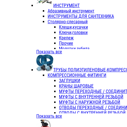
ИНСТРУМЕНТ
Абразивный инструмент
ИНСТРУМЕНТЫ ДЛЯ САНТЕХНИКА
Столярно-слесарный
Клещи,кусачки
Ключи,головки
Крепеж
Прочие
Молотки,зубила
Показать все
Пассатижи,тонкогубцы,утконосы
Напильники,надфили,рашпили
Ножовки по дереву
ТРУБЫ ПОЛИЭТИЛЕНОВЫЕ-КОМПРЕС
Отвертки
КОМПРЕССИОННЫЕ ФИТИНГИ
Хоз. инвентарь
ЗАГЛУШКИ
ЭЛ. ИНСТРУМЕНТ OASIS
КРАНЫ ШАРОВЫЕ
МУФТЫ ПЕРЕХОДНЫЕ / СОЕДИНИ
МУФТЫ С ВНУТРЕННЕЙ РЕЗЬБОЙ
МУФТЫ С НАРУЖНОЙ РЕЗЬБОЙ
ОТВОДЫ ПЕРЕХОДНЫЕ / СОЕДИН
ОТВОДЫ С ВНУТРЕННЕЙ РЕЗЬБОЙ
Показать все
ОТВОДЫ С НАРУЖНОЙ РЕЗЬБОЙ
СЕДЕЛКИ