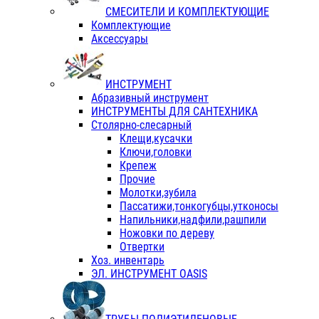
СМЕСИТЕЛИ И КОМПЛЕКТУЮЩИЕ
Комплектующие
Аксессуары
ИНСТРУМЕНТ
Абразивный инструмент
ИНСТРУМЕНТЫ ДЛЯ САНТЕХНИКА
Столярно-слесарный
Клещи,кусачки
Ключи,головки
Крепеж
Прочие
Молотки,зубила
Пассатижи,тонкогубцы,утконосы
Напильники,надфили,рашпили
Ножовки по дереву
Отвертки
Хоз. инвентарь
ЭЛ. ИНСТРУМЕНТ OASIS