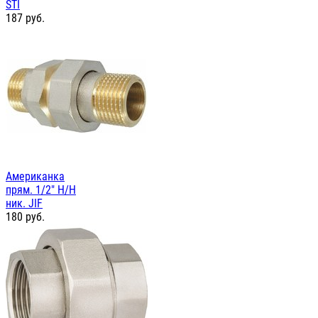
STI
187
руб.
Американка
прям. 1/2" Н/Н
ник. JIF
180
руб.