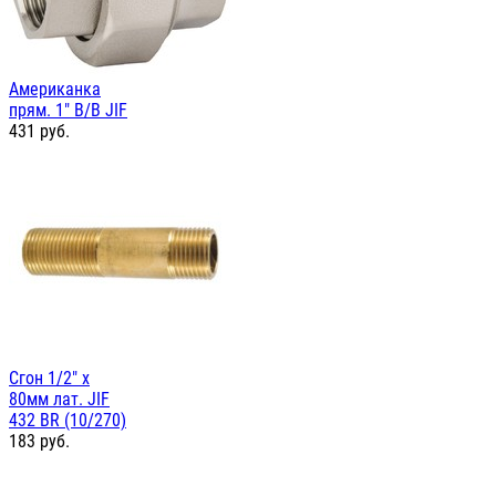
Американка
прям. 1" В/В JIF
431
руб.
Сгон 1/2" х
80мм лат. JIF
432 BR (10/270)
183
руб.