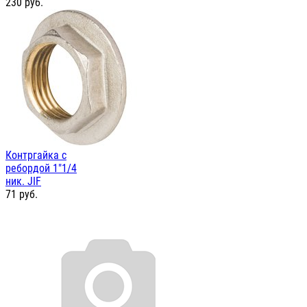
230
руб.
Контргайка с
ребордой 1"1/4
ник. JIF
71
руб.