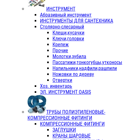
ИНСТРУМЕНТ
Абразивный инструмент
ИНСТРУМЕНТЫ ДЛЯ САНТЕХНИКА
Столярно-слесарный
Клещи,кусачки
Ключи,головки
Крепеж
Прочие
Молотки,зубила
Пассатижи,тонкогубцы,утконосы
Напильники,надфили,рашпили
Ножовки по дереву
Отвертки
Хоз. инвентарь
ЭЛ. ИНСТРУМЕНТ OASIS
ТРУБЫ ПОЛИЭТИЛЕНОВЫЕ-
КОМПРЕССИОННЫЕ ФИТИНГИ
КОМПРЕССИОННЫЕ ФИТИНГИ
ЗАГЛУШКИ
КРАНЫ ШАРОВЫЕ