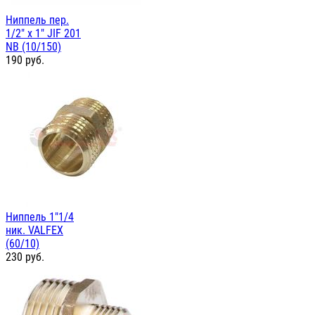
Ниппель пер.
1/2" х 1" JIF 201
NB (10/150)
190
руб.
Ниппель 1"1/4
ник. VALFEX
(60/10)
230
руб.