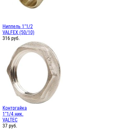
Ниппель 1"1/2
VALFEX (50/10)
316
руб.
Контргайка
1"1/4 ник.
VALTEC
37
руб.