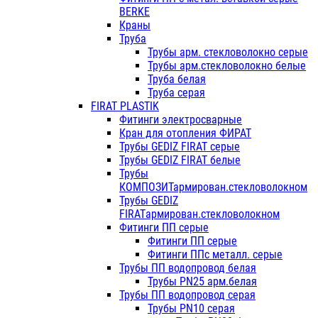
BERKE
Краны
Труба
Трубы арм. стекловолокно серые
Трубы арм.стекловолокно белые
Труба белая
Труба серая
FIRAT PLASTIK
Фитинги электросварные
Кран для отопления ФИРАТ
Трубы GEDIZ FIRAT серые
Трубы GEDIZ FIRAT белые
Трубы
КОМПОЗИТармирован.стекловолокном
Трубы GEDIZ
FIRATармирован.стекловолокном
Фитинги ПП серые
Фитинги ПП серые
Фитинги ППс металл. серые
Трубы ПП водопровод белая
Трубы PN25 арм.белая
Трубы ПП водопровод серая
Трубы PN10 серая