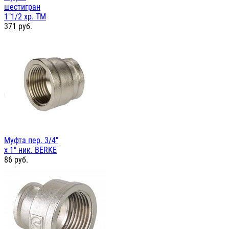
шестигран
1"1/2 хр. TM
371
руб.
Муфта пер. 3/4"
х 1" ник. BERKE
86
руб.