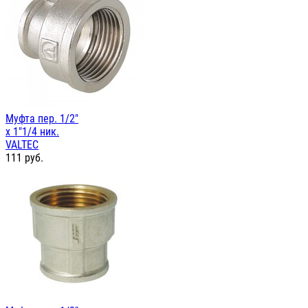
Муфта пер. 1/2"
х 1"1/4 ник.
VALTEC
111
руб.