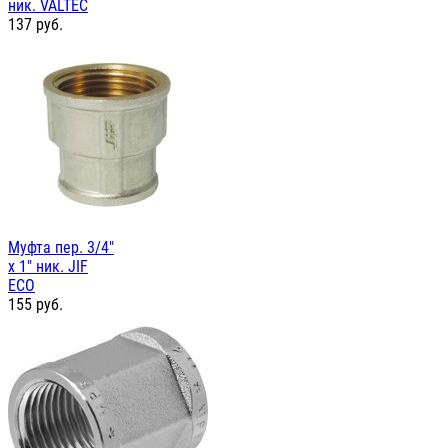
ник. VALTEC
137
руб.
Муфта пер. 3/4"
х 1" ник. JIF
ЕСО
155
руб.