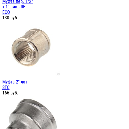
Муфта пер. 1/2"
х 1" ник. JIF
ЕСО
130
руб.
Муфта 2" лат.
STC
166
руб.