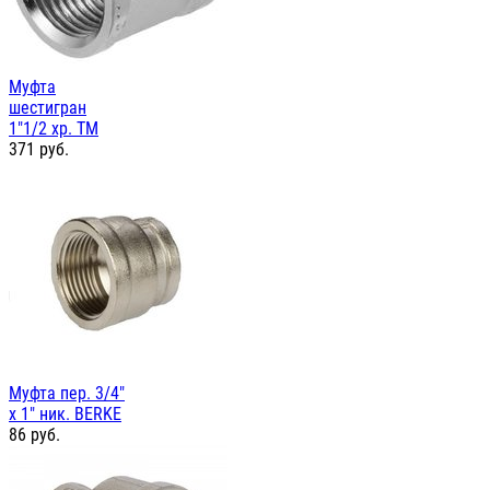
Муфта
шестигран
1"1/2 хр. TM
371
руб.
Муфта пер. 3/4"
х 1" ник. BERKE
86
руб.