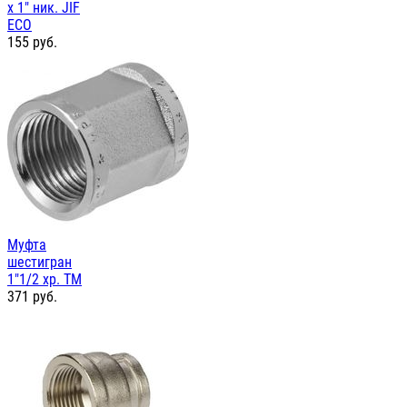
х 1" ник. JIF
ЕСО
155
руб.
Муфта
шестигран
1"1/2 хр. TM
371
руб.