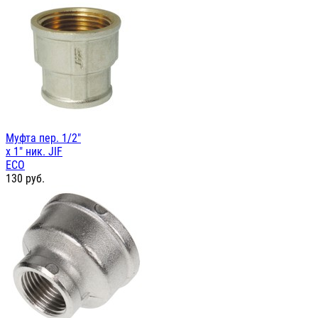
Муфта пер. 1/2"
х 1" ник. JIF
ЕСО
130
руб.