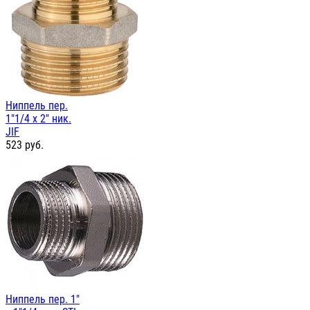
Ниппель пер.
1"1/4 х 2" ник.
JIF
523
руб.
Ниппель пер. 1"