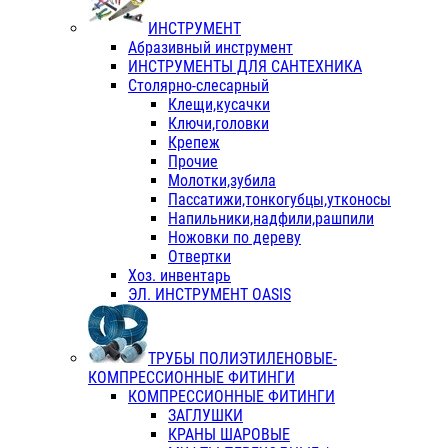
ИНСТРУМЕНТ
Абразивный инструмент
ИНСТРУМЕНТЫ ДЛЯ САНТЕХНИКА
Столярно-слесарный
Клещи,кусачки
Ключи,головки
Крепеж
Прочие
Молотки,зубила
Пассатижи,тонкогубцы,утконосы
Напильники,надфили,рашпили
Ножовки по дереву
Отвертки
Хоз. инвентарь
ЭЛ. ИНСТРУМЕНТ OASIS
ТРУБЫ ПОЛИЭТИЛЕНОВЫЕ-
КОМПРЕССИОННЫЕ ФИТИНГИ
КОМПРЕССИОННЫЕ ФИТИНГИ
ЗАГЛУШКИ
КРАНЫ ШАРОВЫЕ