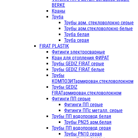
BERKE
Краны
Труба
Трубы арм. стекловолокно серые
Трубы арм.стекловолокно белые
Труба белая
Труба серая
FIRAT PLASTIK
Фитинги электросварные
Кран для отопления ФИРАТ
Трубы GEDIZ FIRAT серые
Трубы GEDIZ FIRAT белые
Трубы
КОМПОЗИТармирован.стекловолокном
Трубы GEDIZ
FIRATармирован.стекловолокном
Фитинги ПП серые
Фитинги ПП серые
Фитинги ППс металл. серые
Трубы ПП водопровод белая
Трубы PN25 арм.белая
Трубы ПП водопровод серая
Трубы PN10 серая