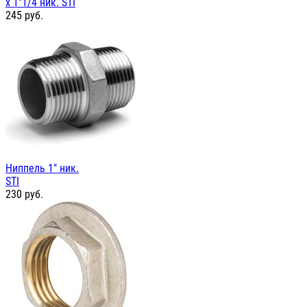
х 1"1/4 ник. STI
245
руб.
Ниппель 1" ник.
STI
230
руб.