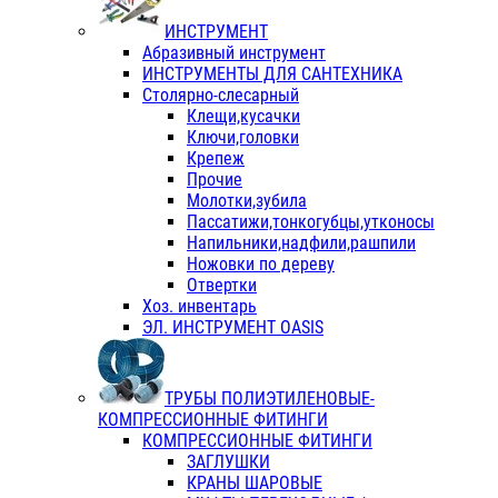
ИНСТРУМЕНТ
Абразивный инструмент
ИНСТРУМЕНТЫ ДЛЯ САНТЕХНИКА
Столярно-слесарный
Клещи,кусачки
Ключи,головки
Крепеж
Прочие
Молотки,зубила
Пассатижи,тонкогубцы,утконосы
Напильники,надфили,рашпили
Ножовки по дереву
Отвертки
Хоз. инвентарь
ЭЛ. ИНСТРУМЕНТ OASIS
ТРУБЫ ПОЛИЭТИЛЕНОВЫЕ-
КОМПРЕССИОННЫЕ ФИТИНГИ
КОМПРЕССИОННЫЕ ФИТИНГИ
ЗАГЛУШКИ
КРАНЫ ШАРОВЫЕ