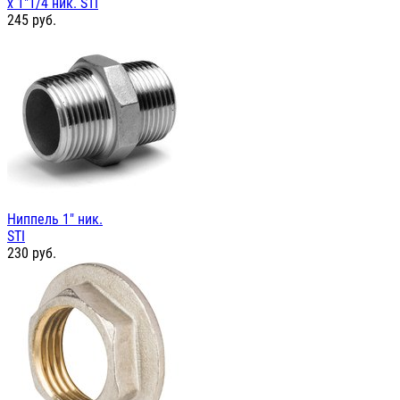
х 1"1/4 ник. STI
245
руб.
Ниппель 1" ник.
STI
230
руб.