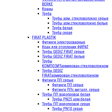
BERKE
Краны
Труба
Трубы арм. стекловолокно серые
Трубы арм.стекловолокно белые
Труба белая
Труба серая
FIRAT PLASTIK
Фитинги электросварные
Кран для отопления ФИРАТ
Трубы GEDIZ FIRAT серые
Трубы GEDIZ FIRAT белые
Трубы
КОМПОЗИТармирован.стекловолокном
Трубы GEDIZ
FIRATармирован.стекловолокном
Фитинги ПП серые
Фитинги ПП серые
Фитинги ППс металл. серые
Трубы ПП водопровод белая
Трубы PN25 арм.белая
Трубы ПП водопровод серая
Трубы PN10 серая