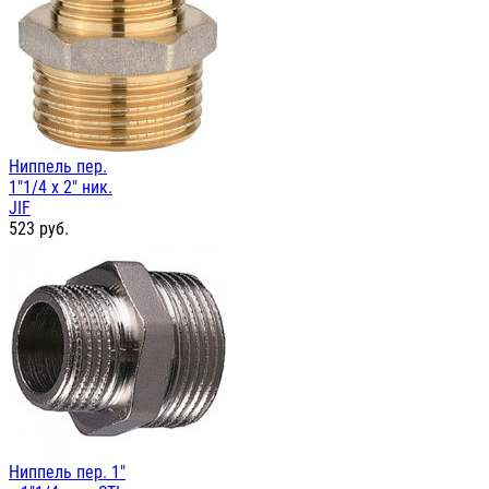
Ниппель пер.
1"1/4 х 2" ник.
JIF
523
руб.
Ниппель пер. 1"