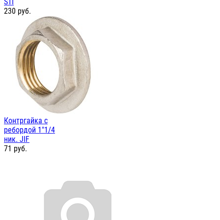
STI
230
руб.
Контргайка с
ребордой 1"1/4
ник. JIF
71
руб.