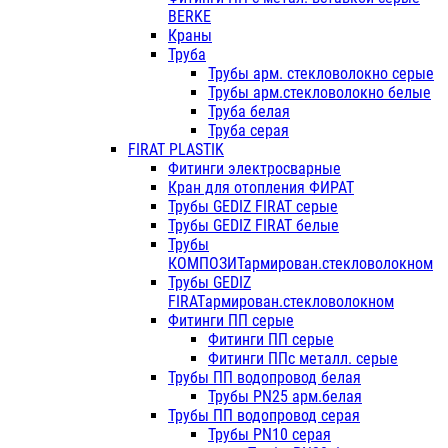
BERKE
Краны
Труба
Трубы арм. стекловолокно серые
Трубы арм.стекловолокно белые
Труба белая
Труба серая
FIRAT PLASTIK
Фитинги электросварные
Кран для отопления ФИРАТ
Трубы GEDIZ FIRAT серые
Трубы GEDIZ FIRAT белые
Трубы
КОМПОЗИТармирован.стекловолокном
Трубы GEDIZ
FIRATармирован.стекловолокном
Фитинги ПП серые
Фитинги ПП серые
Фитинги ППс металл. серые
Трубы ПП водопровод белая
Трубы PN25 арм.белая
Трубы ПП водопровод серая
Трубы PN10 серая