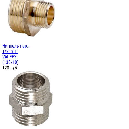
Ниппель пер.
1/2" х 1"
VALFEX
(130/10)
120
руб.