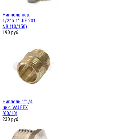
Ниппель пер.
1/2" х 1" JIF 201
NB (10/150)
190
руб.
Ниппель 1"1/4
ник. VALFEX
(60/10)
230
руб.