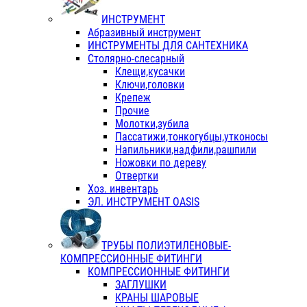
ИНСТРУМЕНТ
Абразивный инструмент
ИНСТРУМЕНТЫ ДЛЯ САНТЕХНИКА
Столярно-слесарный
Клещи,кусачки
Ключи,головки
Крепеж
Прочие
Молотки,зубила
Пассатижи,тонкогубцы,утконосы
Напильники,надфили,рашпили
Ножовки по дереву
Отвертки
Хоз. инвентарь
ЭЛ. ИНСТРУМЕНТ OASIS
ТРУБЫ ПОЛИЭТИЛЕНОВЫЕ-
КОМПРЕССИОННЫЕ ФИТИНГИ
КОМПРЕССИОННЫЕ ФИТИНГИ
ЗАГЛУШКИ
КРАНЫ ШАРОВЫЕ