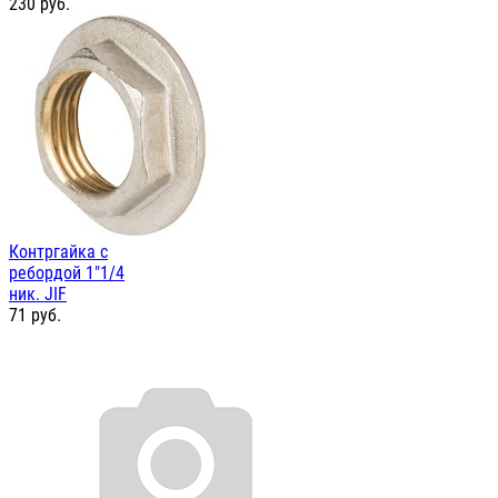
230
руб.
Контргайка с
ребордой 1"1/4
ник. JIF
71
руб.