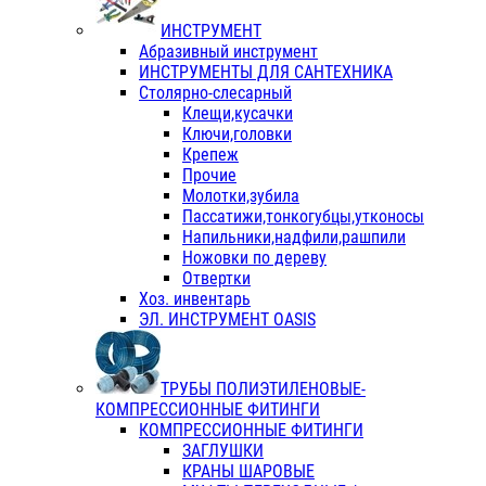
ИНСТРУМЕНТ
Абразивный инструмент
ИНСТРУМЕНТЫ ДЛЯ САНТЕХНИКА
Столярно-слесарный
Клещи,кусачки
Ключи,головки
Крепеж
Прочие
Молотки,зубила
Пассатижи,тонкогубцы,утконосы
Напильники,надфили,рашпили
Ножовки по дереву
Отвертки
Хоз. инвентарь
ЭЛ. ИНСТРУМЕНТ OASIS
ТРУБЫ ПОЛИЭТИЛЕНОВЫЕ-
КОМПРЕССИОННЫЕ ФИТИНГИ
КОМПРЕССИОННЫЕ ФИТИНГИ
ЗАГЛУШКИ
КРАНЫ ШАРОВЫЕ