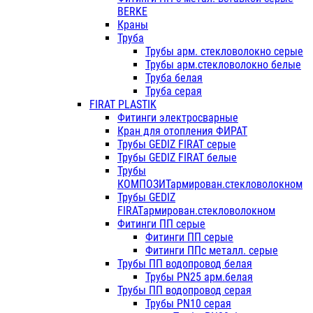
BERKE
Краны
Труба
Трубы арм. стекловолокно серые
Трубы арм.стекловолокно белые
Труба белая
Труба серая
FIRAT PLASTIK
Фитинги электросварные
Кран для отопления ФИРАТ
Трубы GEDIZ FIRAT серые
Трубы GEDIZ FIRAT белые
Трубы
КОМПОЗИТармирован.стекловолокном
Трубы GEDIZ
FIRATармирован.стекловолокном
Фитинги ПП серые
Фитинги ПП серые
Фитинги ППс металл. серые
Трубы ПП водопровод белая
Трубы PN25 арм.белая
Трубы ПП водопровод серая
Трубы PN10 серая