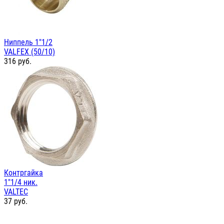
Ниппель 1"1/2
VALFEX (50/10)
316
руб.
Контргайка
1"1/4 ник.
VALTEC
37
руб.