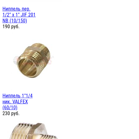
Ниппель пер.
1/2" х 1" JIF 201
NB (10/150)
190
руб.
Ниппель 1"1/4
ник. VALFEX
(60/10)
230
руб.