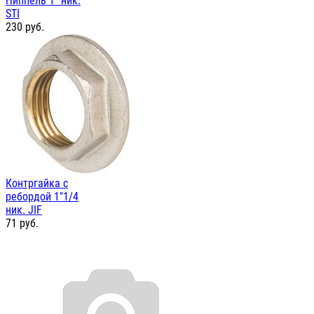
Ниппель 1" ник.
STI
230
руб.
Контргайка с
ребордой 1"1/4
ник. JIF
71
руб.