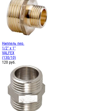
Ниппель пер.
1/2" х 1"
VALFEX
(130/10)
120
руб.