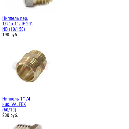
Ниппель пер.
1/2" х 1" JIF 201
NB (10/150)
190
руб.
Ниппель 1"1/4
ник. VALFEX
(60/10)
230
руб.