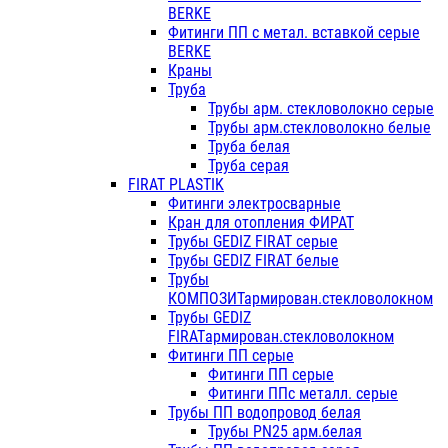
BERKE
Фитинги ПП с метал. вставкой серые
BERKE
Краны
Труба
Трубы арм. стекловолокно серые
Трубы арм.стекловолокно белые
Труба белая
Труба серая
FIRAT PLASTIK
Фитинги электросварные
Кран для отопления ФИРАТ
Трубы GEDIZ FIRAT серые
Трубы GEDIZ FIRAT белые
Трубы
КОМПОЗИТармирован.стекловолокном
Трубы GEDIZ
FIRATармирован.стекловолокном
Фитинги ПП серые
Фитинги ПП серые
Фитинги ППс металл. серые
Трубы ПП водопровод белая
Трубы PN25 арм.белая