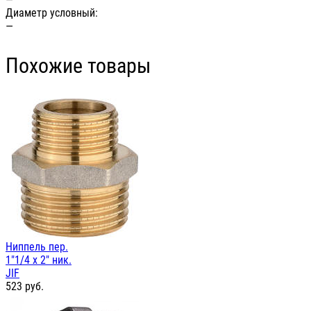
Диаметр условный:
—
Похожие товары
Ниппель пер.
1"1/4 х 2" ник.
JIF
523
руб.