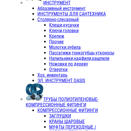
ИНСТРУМЕНТ
Абразивный инструмент
ИНСТРУМЕНТЫ ДЛЯ САНТЕХНИКА
Столярно-слесарный
Клещи,кусачки
Ключи,головки
Крепеж
Прочие
Молотки,зубила
Пассатижи,тонкогубцы,утконосы
Напильники,надфили,рашпили
Ножовки по дереву
Отвертки
Хоз. инвентарь
ЭЛ. ИНСТРУМЕНТ OASIS
ТРУБЫ ПОЛИЭТИЛЕНОВЫЕ-
КОМПРЕССИОННЫЕ ФИТИНГИ
КОМПРЕССИОННЫЕ ФИТИНГИ
ЗАГЛУШКИ
КРАНЫ ШАРОВЫЕ
МУФТЫ ПЕРЕХОДНЫЕ /