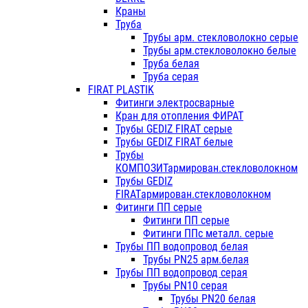
Краны
Труба
Трубы арм. стекловолокно серые
Трубы арм.стекловолокно белые
Труба белая
Труба серая
FIRAT PLASTIK
Фитинги электросварные
Кран для отопления ФИРАТ
Трубы GEDIZ FIRAT серые
Трубы GEDIZ FIRAT белые
Трубы
КОМПОЗИТармирован.стекловолокном
Трубы GEDIZ
FIRATармирован.стекловолокном
Фитинги ПП серые
Фитинги ПП серые
Фитинги ППс металл. серые
Трубы ПП водопровод белая
Трубы PN25 арм.белая
Трубы ПП водопровод серая
Трубы PN10 серая
Трубы PN20 белая