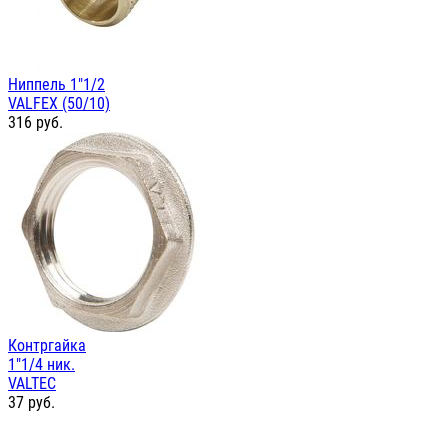
Ниппель 1"1/2
VALFEX (50/10)
316
руб.
Контргайка
1"1/4 ник.
VALTEC
37
руб.