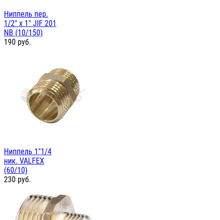
Ниппель пер.
1/2" х 1" JIF 201
NB (10/150)
190
руб.
Ниппель 1"1/4
ник. VALFEX
(60/10)
230
руб.