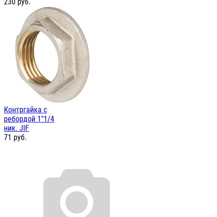
230
руб.
Контргайка с
ребордой 1"1/4
ник. JIF
71
руб.