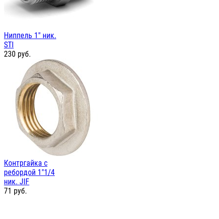
Ниппель 1" ник.
STI
230
руб.
Контргайка с
ребордой 1"1/4
ник. JIF
71
руб.