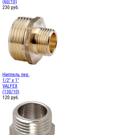
(60/10)
230
руб.
Ниппель пер.
1/2" х 1"
VALFEX
(130/10)
120
руб.