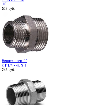
JIF
523
руб.
Ниппель пер. 1"
х 1"1/4 ник. STI
245
руб.