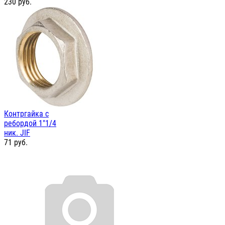
230
руб.
Контргайка с
ребордой 1"1/4
ник. JIF
71
руб.