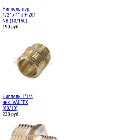
Ниппель пер.
1/2" х 1" JIF 201
NB (10/150)
190
руб.
Ниппель 1"1/4
ник. VALFEX
(60/10)
230
руб.