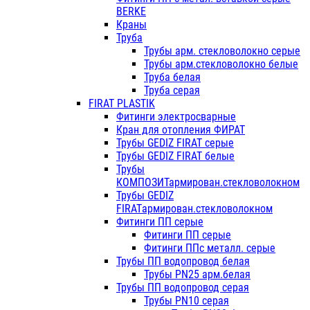
BERKE
Краны
Труба
Трубы арм. стекловолокно серые
Трубы арм.стекловолокно белые
Труба белая
Труба серая
FIRAT PLASTIK
Фитинги электросварные
Кран для отопления ФИРАТ
Трубы GEDIZ FIRAT серые
Трубы GEDIZ FIRAT белые
Трубы
КОМПОЗИТармирован.стекловолокном
Трубы GEDIZ
FIRATармирован.стекловолокном
Фитинги ПП серые
Фитинги ПП серые
Фитинги ППс металл. серые
Трубы ПП водопровод белая
Трубы PN25 арм.белая
Трубы ПП водопровод серая
Трубы PN10 серая