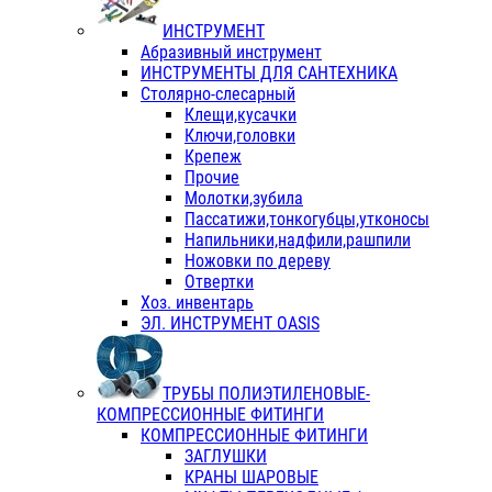
ИНСТРУМЕНТ
Абразивный инструмент
ИНСТРУМЕНТЫ ДЛЯ САНТЕХНИКА
Столярно-слесарный
Клещи,кусачки
Ключи,головки
Крепеж
Прочие
Молотки,зубила
Пассатижи,тонкогубцы,утконосы
Напильники,надфили,рашпили
Ножовки по дереву
Отвертки
Хоз. инвентарь
ЭЛ. ИНСТРУМЕНТ OASIS
ТРУБЫ ПОЛИЭТИЛЕНОВЫЕ-
КОМПРЕССИОННЫЕ ФИТИНГИ
КОМПРЕССИОННЫЕ ФИТИНГИ
ЗАГЛУШКИ
КРАНЫ ШАРОВЫЕ