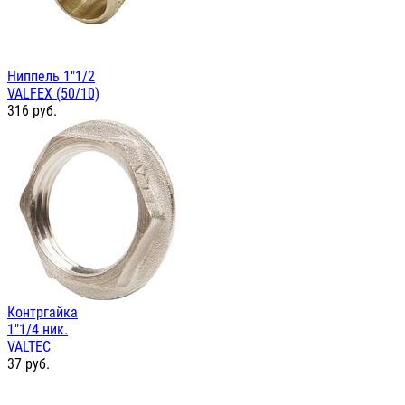
Ниппель 1"1/2
VALFEX (50/10)
316
руб.
Контргайка
1"1/4 ник.
VALTEC
37
руб.