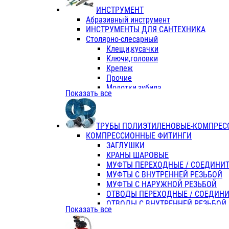
ИНСТРУМЕНТ
Абразивный инструмент
ИНСТРУМЕНТЫ ДЛЯ САНТЕХНИКА
Столярно-слесарный
Клещи,кусачки
Ключи,головки
Крепеж
Прочие
Молотки,зубила
Показать все
Пассатижи,тонкогубцы,утконосы
Напильники,надфили,рашпили
Ножовки по дереву
ТРУБЫ ПОЛИЭТИЛЕНОВЫЕ-КОМПРЕС
Отвертки
КОМПРЕССИОННЫЕ ФИТИНГИ
Хоз. инвентарь
ЗАГЛУШКИ
ЭЛ. ИНСТРУМЕНТ OASIS
КРАНЫ ШАРОВЫЕ
МУФТЫ ПЕРЕХОДНЫЕ / СОЕДИНИ
МУФТЫ С ВНУТРЕННЕЙ РЕЗЬБОЙ
МУФТЫ С НАРУЖНОЙ РЕЗЬБОЙ
ОТВОДЫ ПЕРЕХОДНЫЕ / СОЕДИН
ОТВОДЫ С ВНУТРЕННЕЙ РЕЗЬБОЙ
Показать все
ОТВОДЫ С НАРУЖНОЙ РЕЗЬБОЙ
СЕДЕЛКИ