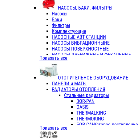
ФЛАНЦЫ / ВТУЛКИ
НАСОСЫ, БАКИ, ФИЛЬТРЫ
ТРОЙНИКИ ПЕРЕХОДНЫЕ / СОЕД
Насосы
ТРОЙНИКИ С ВНУТРЕННЕЙ РЕЗЬБ
Баки
ТРОЙНИКИ С НАРУЖНОЙ РЕЗЬБОЙ
Фильтры
КОЛЬЦА РЕЗИНОВЫЕ
Комплектующие
ТРУБЫ НАПОРНЫЕ
НАСОСНЫЕ АВТ СТАНЦИИ
ТРУБЫ ГОФРИРОВАННЫЕ ДВУХСЛ.
НАСОСЫ ВИБРАЦИОННЫНЕ
ТРУБЫ ПОЛИЭТИЛЕНОВЫЕ
НАСОСЫ ПОВЕРХНОСТНЫЕ
НАСОСЫ ДРЕНАЖНЫЕ И ФЕКАЛЬНЫЕ
Показать все
НАСОСЫ ПОВЫСИТ и ЦИРКУЛЯЦИОННЫ
НАСОСЫ СКВАЖИННЫЕ
ОТОПИТЕЛЬНОЕ ОБОРУДОВАНИЕ
ПАНЕЛИ и МАТЫ
РАДИАТОРЫ ОТОПЛЕНИЯ
Стальные радиаторы
BOR-PAN
OASIS
THERMALKING
THERMOKING
БОР-САН(старое поступление,
Показать все
БОРСАН
AZARIO