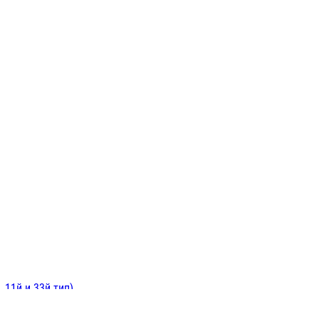
ИНИТЕЛЬНЫЕ
ОЙ
Е
 11й и 33й тип)