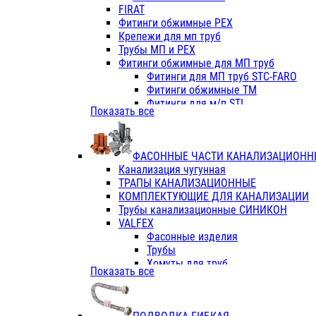
Фитинги ПП белые
FIRAT
Фитинги ПП белые
Фитинги обжимные PEX
Фитинги ППс металл.белые
Крепежи для мп труб
VALFEX
Трубы МП и PEX
Трубы PE-RT
Фитинги обжимные для МП труб
Трубы ПП водопровод белые
Фитинги для МП труб STC-FARO
Трубы ПП водопровод серые
Фитинги обжимные ТМ
Трубы армированные стекловолок
Фитинги для м/п STI
Показать все
Трубы армированные стекловолок
Фитинги для МП труб TITAN
Фитинги ПП серые
Фитинги для МП труб JIF
Краны
VALTEC
Фитинги с металл. серые
ФАСОННЫЕ ЧАСТИ КАНАЛИЗАЦИОНН
TK
Фитинги ПП (серые)
Канализация чугунная
VALFEX
Фитинги ПП белые
ТРАПЫ КАНАЛИЗАЦИОННЫЕ
Краны
КОМПЛЕКТУЮЩИЕ ДЛЯ КАНАЛИЗАЦИИ
Фитинги ПП (белые)
Трубы канализационные СИНИКОН
Фитинги ПП с металлом бел
VALFEX
ПК КОНТУР
Фасонные изделия
Краны полипропиленовые
Трубы
Трубы полипропиленивые
Хомуты для труб
Показать все
Труба PPR PN20
ПВХ (стройполимер)
Труба PPR-AL-PPR PN25(цент
Трубы
Труба PPR-GF-PPR PN25(арми
Фасонные изделия
Фитинги полипропиленовые