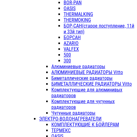
BOR-PAN
OASIS
THERMALKING
THERMOKING
БОР-САН(старое поступление, 11й
и 33й тип)
БОРСАН
AZARIO
VALFEX
500
300
Алюминиевые радиаторы
АЛЮМИНИЕВЫЕ РАДИАТОРЫ Vitto
Биметаллические радиаторы
БИМЕТАЛЛИЧЕСКИЕ РАДИАТОРЫ Vitto
Комплектующие для алюминивых
радиаторов
Комплектующие для чугунных
радиаторов
Чугунные радиаторы
ЭЛЕКТРО-ВОДОНАГРЕВАТЕЛИ
КОМПЛЕКТУЮЩИЕ К БОЙЛЕРАМ
ТЕРМЕКС
OASIS