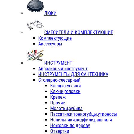
ЛЮКИ
СМЕСИТЕЛИ И КОМПЛЕКТУЮЩИЕ
Комплектующие
Аксессуары
ИНСТРУМЕНТ
Абразивный инструмент
ИНСТРУМЕНТЫ ДЛЯ САНТЕХНИКА
Столярно-слесарный
Клещи,кусачки
Ключи,головки
Крепеж
Прочие
Молотки,зубила
Пассатижи,тонкогубцы,утконосы
Напильники,надфили,рашпили
Ножовки по дереву
Отвертки