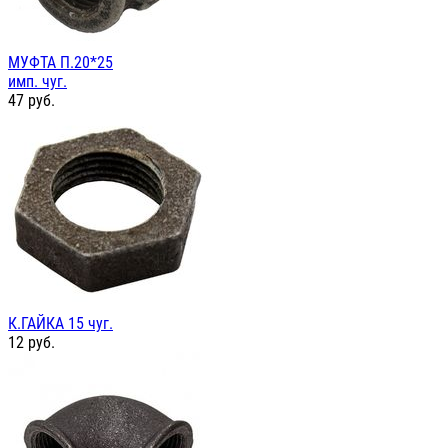
МУФТА П.20*25
имп. чуг.
47
руб.
К.ГАЙКА 15 чуг.
12
руб.