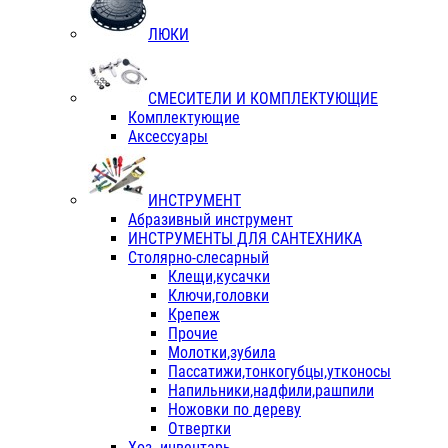
ЛЮКИ
СМЕСИТЕЛИ И КОМПЛЕКТУЮЩИЕ
Комплектующие
Аксессуары
ИНСТРУМЕНТ
Абразивный инструмент
ИНСТРУМЕНТЫ ДЛЯ САНТЕХНИКА
Столярно-слесарный
Клещи,кусачки
Ключи,головки
Крепеж
Прочие
Молотки,зубила
Пассатижи,тонкогубцы,утконосы
Напильники,надфили,рашпили
Ножовки по дереву
Отвертки
Хоз. инвентарь