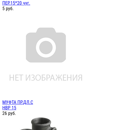
ПЕР.15*20 чуг.
5
руб.
МУФТА ПР.ДЛ.С
НВР 15
26
руб.