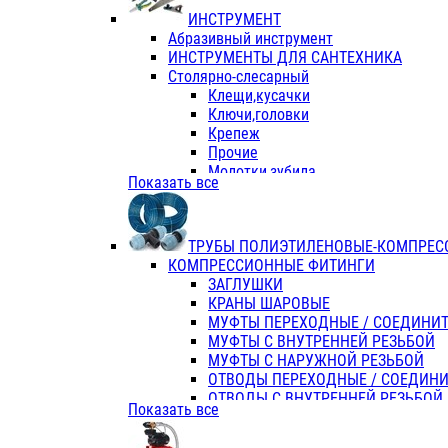
ИНСТРУМЕНТ
Абразивный инструмент
ИНСТРУМЕНТЫ ДЛЯ САНТЕХНИКА
Столярно-слесарный
Клещи,кусачки
Ключи,головки
Крепеж
Прочие
Молотки,зубила
Показать все
Пассатижи,тонкогубцы,утконосы
Напильники,надфили,рашпили
Ножовки по дереву
ТРУБЫ ПОЛИЭТИЛЕНОВЫЕ-КОМПРЕС
Отвертки
КОМПРЕССИОННЫЕ ФИТИНГИ
Хоз. инвентарь
ЗАГЛУШКИ
ЭЛ. ИНСТРУМЕНТ OASIS
КРАНЫ ШАРОВЫЕ
МУФТЫ ПЕРЕХОДНЫЕ / СОЕДИНИ
МУФТЫ С ВНУТРЕННЕЙ РЕЗЬБОЙ
МУФТЫ С НАРУЖНОЙ РЕЗЬБОЙ
ОТВОДЫ ПЕРЕХОДНЫЕ / СОЕДИН
ОТВОДЫ С ВНУТРЕННЕЙ РЕЗЬБОЙ
Показать все
ОТВОДЫ С НАРУЖНОЙ РЕЗЬБОЙ
СЕДЕЛКИ