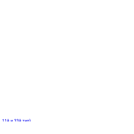
ИНИТЕЛЬНЫЕ
ОЙ
Е
 11й и 33й тип)