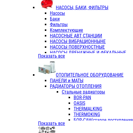
ФЛАНЦЫ / ВТУЛКИ
НАСОСЫ, БАКИ, ФИЛЬТРЫ
ТРОЙНИКИ ПЕРЕХОДНЫЕ / СОЕД
Насосы
ТРОЙНИКИ С ВНУТРЕННЕЙ РЕЗЬБ
Баки
ТРОЙНИКИ С НАРУЖНОЙ РЕЗЬБОЙ
Фильтры
КОЛЬЦА РЕЗИНОВЫЕ
Комплектующие
ТРУБЫ НАПОРНЫЕ
НАСОСНЫЕ АВТ СТАНЦИИ
ТРУБЫ ГОФРИРОВАННЫЕ ДВУХСЛ.
НАСОСЫ ВИБРАЦИОННЫНЕ
ТРУБЫ ПОЛИЭТИЛЕНОВЫЕ
НАСОСЫ ПОВЕРХНОСТНЫЕ
НАСОСЫ ДРЕНАЖНЫЕ И ФЕКАЛЬНЫЕ
Показать все
НАСОСЫ ПОВЫСИТ и ЦИРКУЛЯЦИОННЫ
НАСОСЫ СКВАЖИННЫЕ
ОТОПИТЕЛЬНОЕ ОБОРУДОВАНИЕ
ПАНЕЛИ и МАТЫ
РАДИАТОРЫ ОТОПЛЕНИЯ
Стальные радиаторы
BOR-PAN
OASIS
THERMALKING
THERMOKING
БОР-САН(старое поступление,
Показать все
БОРСАН
AZARIO