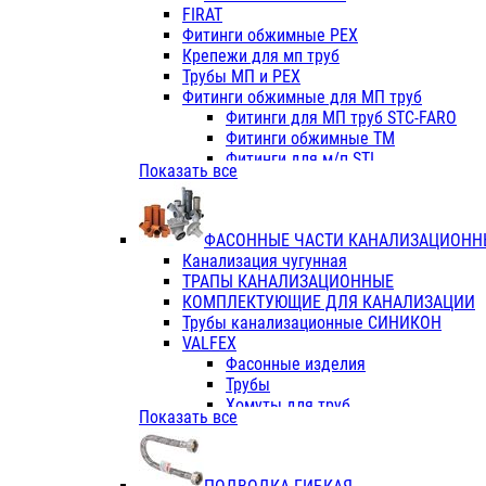
Фитинги ПП белые
FIRAT
Фитинги ПП белые
Фитинги обжимные PEX
Фитинги ППс металл.белые
Крепежи для мп труб
VALFEX
Трубы МП и PEX
Трубы PE-RT
Фитинги обжимные для МП труб
Трубы ПП водопровод белые
Фитинги для МП труб STC-FARO
Трубы ПП водопровод серые
Фитинги обжимные ТМ
Трубы армированные стекловолок
Фитинги для м/п STI
Показать все
Трубы армированные стекловолок
Фитинги для МП труб TITAN
Фитинги ПП серые
Фитинги для МП труб JIF
Краны
VALTEC
Фитинги с металл. серые
ФАСОННЫЕ ЧАСТИ КАНАЛИЗАЦИОНН
TK
Фитинги ПП (серые)
Канализация чугунная
VALFEX
Фитинги ПП белые
ТРАПЫ КАНАЛИЗАЦИОННЫЕ
Краны
КОМПЛЕКТУЮЩИЕ ДЛЯ КАНАЛИЗАЦИИ
Фитинги ПП (белые)
Трубы канализационные СИНИКОН
Фитинги ПП с металлом бел
VALFEX
ПК КОНТУР
Фасонные изделия
Краны полипропиленовые
Трубы
Трубы полипропиленивые
Хомуты для труб
Показать все
Труба PPR PN20
ПВХ (стройполимер)
Труба PPR-AL-PPR PN25(цент
Трубы
Труба PPR-GF-PPR PN25(арми
Фасонные изделия
Фитинги полипропиленовые