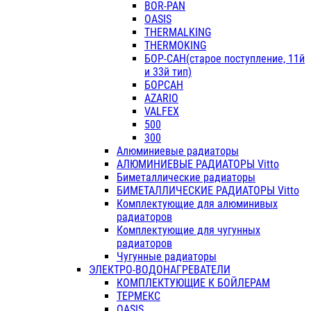
BOR-PAN
OASIS
THERMALKING
THERMOKING
БОР-САН(старое поступление, 11й
и 33й тип)
БОРСАН
AZARIO
VALFEX
500
300
Алюминиевые радиаторы
АЛЮМИНИЕВЫЕ РАДИАТОРЫ Vitto
Биметаллические радиаторы
БИМЕТАЛЛИЧЕСКИЕ РАДИАТОРЫ Vitto
Комплектующие для алюминивых
радиаторов
Комплектующие для чугунных
радиаторов
Чугунные радиаторы
ЭЛЕКТРО-ВОДОНАГРЕВАТЕЛИ
КОМПЛЕКТУЮЩИЕ К БОЙЛЕРАМ
ТЕРМЕКС
OASIS