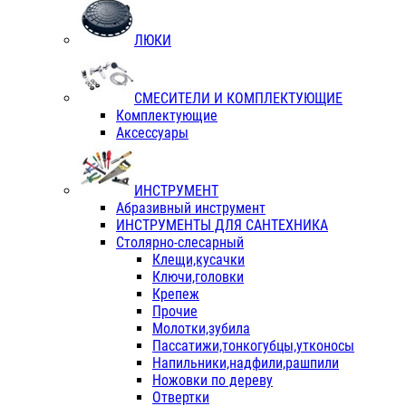
ЛЮКИ
СМЕСИТЕЛИ И КОМПЛЕКТУЮЩИЕ
Комплектующие
Аксессуары
ИНСТРУМЕНТ
Абразивный инструмент
ИНСТРУМЕНТЫ ДЛЯ САНТЕХНИКА
Столярно-слесарный
Клещи,кусачки
Ключи,головки
Крепеж
Прочие
Молотки,зубила
Пассатижи,тонкогубцы,утконосы
Напильники,надфили,рашпили
Ножовки по дереву
Отвертки