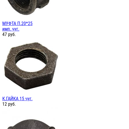
МУФТА П.20*25
имп. чуг.
47
руб.
К.ГАЙКА 15 чуг.
12
руб.